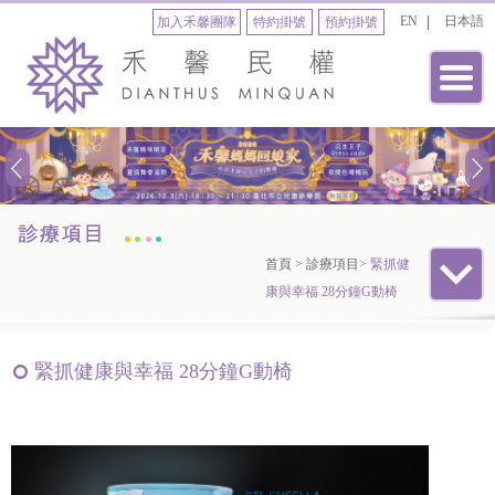
EN
日本語
加入禾馨團隊
特約掛號
預約掛號
首頁
>
診療項目
>
緊抓健
康與幸福 28分鐘G動椅
緊抓健康與幸福 28分鐘G動椅