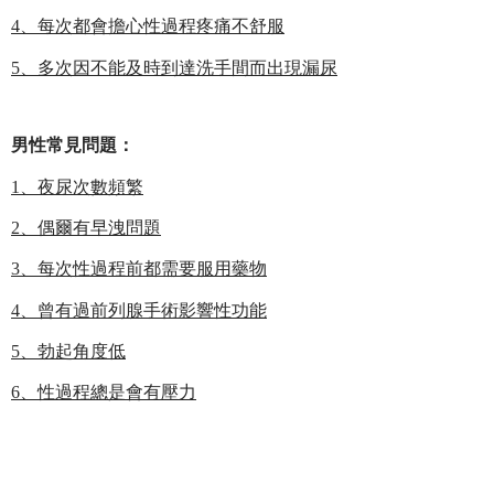
4
、每次都會擔心性過程疼痛不舒服
5
、多次因不能及時到達洗手間而出現漏尿
男性常見問題：
1
、夜尿次數頻繁
2
、偶爾有早洩問題
3
、每次性過程前都需要服用藥物
4
、曾有過前列腺手術影響性功能
5
、勃起角度低
6
、性過程總是會有壓力