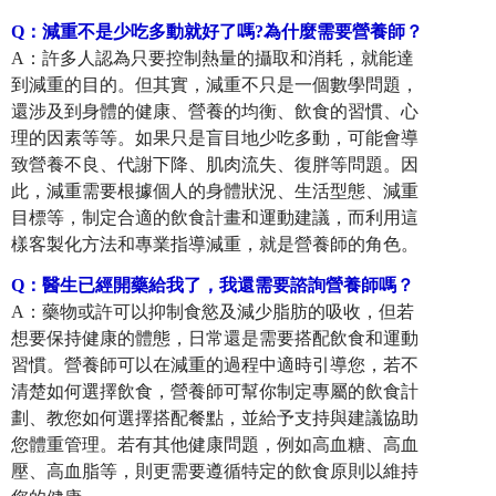
Q
：
減重不是少吃多動就好了嗎?為什麼需要營養師？
A：許多人認為只要控制熱量的攝取和消耗，就能達
到減重的目的。但其實，減重不只是一個數學問題，
還涉及到身體的健康、營養的均衡、飲食的習慣、心
理的因素等等。如果只是盲目地少吃多動，可能會導
致營養不良、代謝下降、肌肉流失、復胖等問題。因
此，減重需要根據個人的身體狀況、生活型態、減重
目標等，制定合適的飲食計畫和運動建議，而利用這
樣客製化方法和專業指導減重，就是營養師的角色。
Q
：
醫生已經開藥給我了，我還需要諮詢營養師嗎？
A：藥物或許可以抑制食慾及減少脂肪的吸收，但若
想要保持健康的體態，日常還是需要搭配飲食和運動
習慣。營養師可以在減重的過程中適時引導您，若不
清楚如何選擇飲食，營養師可幫你制定專屬的飲食計
劃、教您如何選擇搭配餐點，並給予支持與建議協助
您體重管理。若有其他健康問題，例如高血糖、高血
壓、高血脂等，則更需要遵循特定的飲食原則以維持