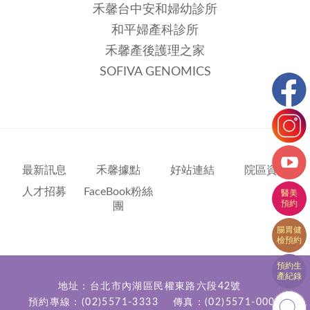
禾馨台中安和婦幼診所
和平婦產科診所
禾馨產後護理之家
SOFIVA GENOMICS
最新訊息
禾馨據點
好站連結
院區資訊
人才招募
FaceBook粉絲
團
地址：台北市內湖區民權東路六段42號
預約專線：
(02)5571-3333
傳真：(02)5571-0000