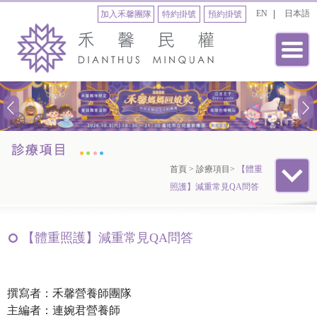
EN
日本語
加入禾馨團隊
特約掛號
預約掛號
首頁
>
診療項目
>
【體重
照護】減重常見QA問答
【體重照護】減重常見QA問答
撰寫者：禾馨營養師團隊
主編者：連婉君營養師