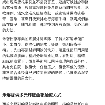
媽出現痔瘡很常見並不需要害羞，建議可以就診和醫
師充分溝通，視嚴重程度輕微考慮藉由調整飲食、吃
軟便劑、溫水坐浴來緩解症狀，或適當使用痔瘡藥
膏、塞劑，甚至日後安排進行痔瘡手術，讓媽媽們無
論在懷孕、哺乳期間，都能找到沒有負擔、安心治療
的方法。
禾馨醫療專業的直腸外科團隊，了解大家追求傷口
小、出血少、疼痛低的需求，提供「微創痔瘡手
術」，先由專業醫師問診與執刀，著重保留肛門周遭
的黏膜與肌肉，精細分離痔瘡組織，在對症、精確、
細膩的處置下，微創手術可以同時處理內痔或外痔，
具有免住院、恢復快、併發症少、復發率低的優勢，
非常適合產後育兒與時間賽跑的媽咪，也推薦給深受
痔瘡困擾的男女們。
禾馨提供多元靜脈曲張治療方式
而前文提到的足部靜脈曲張的問題，指的是靜脈扭曲