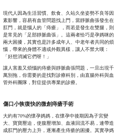
現代人因為生活習慣、飲食、久站久坐姿勢不良等因
素影響，容易有血管問題找上門，當靜脈曲張發生在
肛門，就是惱人的「痔瘡」，而若是發生在雙腿，則
是常見的「足部靜脈曲張」。這兩者恰巧是孕媽咪的
兩大困擾，其實也是許多成年人、中老年者共同的煩
惱，帶來的身體不適或外觀異樣，讓人不禁大嘆：
「好想消滅它們呀！」
讓人害羞又煩惱的痔瘡與靜脈曲張問題，一旦出現千
萬別拖，你需要的是找對診療科別，由直腸外科與血
管外科團隊，對症提供專業的診療。
傷口小恢復快的微創痔瘡手術
大約有70%的懷孕媽媽，在懷孕中後期因為子宮變
大、寶寶壓迫，使腹壓增加、血液回流不易，連帶造
成肛門的壓力上升，逐漸產生痔瘡的困擾。其實孕媽