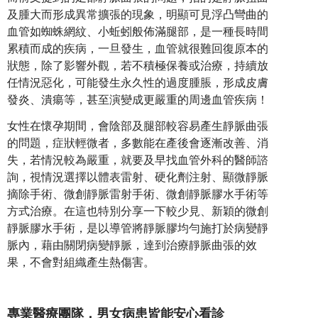
及腫大而形成異常擴張的現象，明顯可見浮凸彎曲的
血管如蜘蛛網紋、小蚯蚓般佈滿腿部，是一種長時間
累積而成的疾病，一旦發生，血管就很難回復原本的
狀態，除了影響外觀，若不積極保養或治療，持續放
任情況惡化，可能發生永久性的過度腫脹，形成皮膚
發炎、潰瘍等，甚至演變成更嚴重的周邊血管疾病！
女性在懷孕期間，會陰部及腿部較容易產生靜脈曲張
的問題，症狀輕微者，多數能在產後會逐漸改善、消
失，若情況較為嚴重，就要及早找血管外科的醫師諮
詢，視情況選擇以體表雷射、硬化劑注射、顯微靜脈
摘除手術、微創靜脈雷射手術、微創靜脈膠水手術等
方式治療。在這也特別分享一下較少見、新穎的微創
靜脈膠水手術，是以導管將靜脈膠均勻施打於病變靜
脈內，藉由關閉病變靜脈，達到治療靜脈曲張的效
果，不會對組織產生熱傷害。
專業醫療團隊，男女病患皆能安心看診