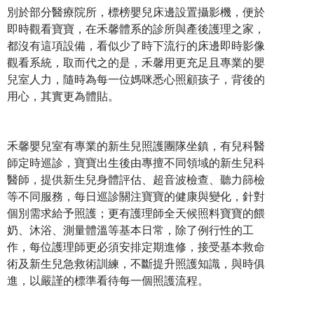
別於部分醫療院所，標榜嬰兒床邊設置攝影機，便於
即時觀看寶寶，在禾馨體系的診所與產後護理之家，
都沒有這項設備，看似少了時下流行的床邊即時影像
觀看系統，取而代之的是，禾馨用更充足且專業的嬰
兒室人力，隨時為每一位媽咪悉心照顧孩子，背後的
用心，其實更為體貼。
禾馨嬰兒室有專業的新生兒照護團隊坐鎮，有兒科醫
師定時巡診，寶寶出生後由專擅不同領域的新生兒科
醫師，提供新生兒身體評估、超音波檢查、聽力篩檢
等不同服務，每日巡診關注寶寶的健康與變化，針對
個別需求給予照護；更有護理師全天候照料寶寶的餵
奶、沐浴、測量體溫等基本日常，除了例行性的工
作，每位護理師更必須安排定期進修，接受基本救命
術及新生兒急救術訓練，不斷提升照護知識，與時俱
進，以嚴謹的標準看待每一個照護流程。