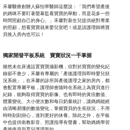
禾馨醫療創辦人蘇怡寧醫師這麼說：「我們希望產後
的媽咪不要盯著螢幕監看寶寶的舉動，而是花多一些
時間照顧自己的身心。」禾馨對新生兒提供絕對專業
的照顧，想看寶寶就來嬰兒室吧！或是請護理師將寶
貝推入房內也可以！
獨家開發平板系統 寶寶狀況一手掌握
雖然未在床邊設置寶寶攝影機，但對於寶寶的變化紀
錄卻不會少，禾馨有專屬的「產後護理與即時嬰兒狀
況系統」，在禾馨的診所與產後護理之家的房內，都
會配置專屬平板，護理師會隨時在系統上為寶貝進行
紀錄，能夠取得寶寶的影像、也有即時的黃疸數值、
體重變化、大小便次數和每日奶量統計，讓媽媽能經
由清晰易懂的數值變化，掌握寶貝的生長狀況，不用
時時刻刻掛心，達到更好的休養。除此之外，在平板
中也提供衛教影音、照護指導有聲書，幫助媽媽學習
產後復原與育兒護理新知。