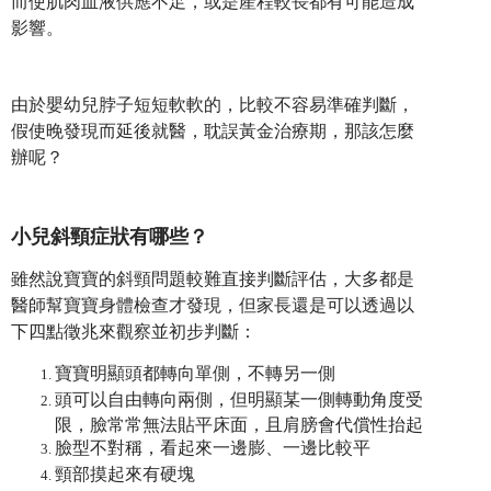
而使肌肉血液供應不足，或是產程較長都有可能造成
影響。
由於嬰幼兒脖子短短軟軟的，比較不容易準確判斷，
假使晚發現而延後就醫，耽誤黃金治療期，那該怎麼
辦呢？
小兒斜頸症狀有哪些？
雖然說寶寶的斜頸問題較難直接判斷評估，大多都是
醫師幫寶寶身體檢查才發現，但家長還是可以透過以
下四點徵兆來觀察並初步判斷：
寶寶明顯頭都轉向單側，不轉另一側
頭可以自由轉向兩側，但明顯某一側轉動角度受
限，臉常常無法貼平床面，且肩膀會代償性抬起
臉型不對稱，看起來一邊膨、一邊比較平
頸部摸起來有硬塊