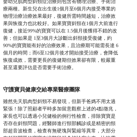
嬰幼兒肌肉型斜頸症治療則包含有物理治療、手術治
療兩種。新生兒在出生後1個月至6個月內接受專業的
物理治療治療效果最好，復健所需時間越短，治療效
果與恢復力也比較好。如果寶寶斜頸在1個月大前進行
復健，接近99%的寶寶可以在 1.5個月後獲得不錯的改
善；但如果是 1至3個月大診斷出斜頸接受復健，約
90%的寶寶能有好的治療效果，且治療期可能需長達 6
個月的時間；而6至12個月後才開始接受治療，會降低
恢復成效，需要更長的復健期但效果卻有限，較嚴重
甚至還要評估是否需要手術治療。
守護寶貝健康交給專業醫療團隊
雖然先天肌肉型斜頸不易發現，但新手爸媽不用太過
緊張！除了照顧者平時多加留意觀察上述的4點徵兆，
家長也可以透過小兒健檢的例行性檢查，排除寶寶是
否存在斜頸問題，經醫師進行頸部觸診或是精密的頸
部超音波檢查，檢查有無硬塊與緊縮等異常，大部分