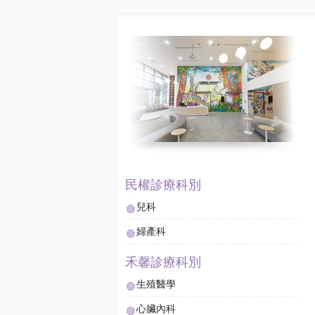
兒科
婦產科
生殖醫學
心臟內科