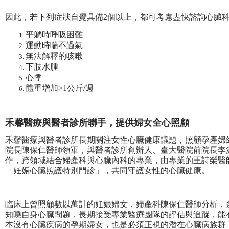
因此，若下列症狀自覺具備2個以上，都可考慮盡快諮詢心臟
平躺時呼吸困難
運動時喘不過氣
無法解釋的咳嗽
下肢水腫
心悸
體重增加>1公斤/週
禾馨醫療與醫者診所聯手，提供婦女全心照顧
禾馨醫療與醫者診所長期關注女性心臟健康議題，照顧孕產婦
院長陳保仁醫師領軍，與醫者診所創辦人、臺大醫院前院長李
作，跨領域結合婦產科與心臟內科的專業，由專業的王詩榮醫
「妊娠心臟照護特別門診」，共同守護女性的心臟健康。
臨床上曾照顧數以萬計的妊娠婦女，婦產科陳保仁醫師分析，
知曉自身心臟問題，長期接受專業醫療團隊的評估與追蹤，能
本沒有心臟疾病的孕期婦女，也是必須正視的潛在心臟病族群