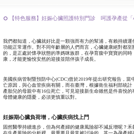
【特色服務】妊娠心臟照護特別門診 呵護孕產從「心」開
我們都知道，心臟就好比是一顆強而有力的幫浦，有賴持續運
功能正常運作。對不同年齡層的人們而言，心臟健康絕對都至
的，是正處於懷孕狀態的準媽咪族群，在孕育腹中寶寶的同時
康，才能更愉悅安然的迎接並陪伴孩子成長。
美國疾病管制暨預防中心(CDC)曾於2019年提出研究報告，
亡原因，與心血管疾病有關，而在臺灣，根據衛生福利部統計，2
產胎兒的母親中有16位死亡，可見迎接新生命雖然是件喜悅
母體健康的隱憂，必須更慎重以對。
妊娠期心臟負荷增，心臟疾病找上門
固然醫學持續進步，但為何產婦的健康風險卻不減反增呢？禾
在生產風險的分析裡，最重要且最常被討論的，其一為孕產婦