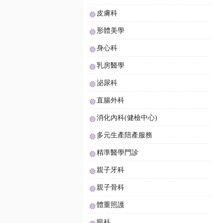
皮膚科
形體美學
身心科
乳房醫學
泌尿科
直腸外科
消化內科(健檢中心)
多元生產陪產服務
精準醫學門診
親子牙科
親子骨科
體重照護
眼科