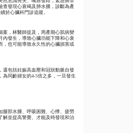
時突然意識喪失、嘴唇發紺，緊急插管
檢查發現心衰竭及肺水腫，診斷為產
持續於心臟科門診追蹤。
個案，林醫師提及，周產期心肌病變
月內發生，導致心臟功能下降和心衰
而，也可能導致永久性的心臟損害或
，還包括妊娠高血壓和冠狀動脈自發
為同齡婦女的4-5倍之多，一旦發生
如腿部水腫、呼吸困難、心悸、疲勞
了解並提高警覺、才能及時發現和治