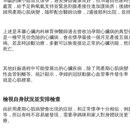
36歲的陳小姐首次懷孕，過去身體健康良好，但38週自然產
處置，給予足夠氧氣支持並緊急剖腹產後住進加護病房；後續
婦周產期心肌病變，隨即配合醫師治療，2週後順利出院，並
上述是禾馨心臟內科林育伸醫師過去曾收治孕期心臟病的典型
是一種罕見但危險的心臟病，會在懷孕最後一個月至產後五個
竭。若及時診斷治療，多數可以恢復接近正常的心臟功能，然
死亡。
其他妊娠過程中可能發展出的心臟疾病，除了周產期心肌病變
性血管剝離等。統計顯示，孕婦的冠狀動脈心血管事件發生率，
就是心肌梗塞。
檢視自身狀況並安排檢查
由於周產期心肌病變會出現的症狀，和正常懷孕十分相似，例
等，所以有時不容易被發現，需要孕媽咪和家人對身體狀況更
療。