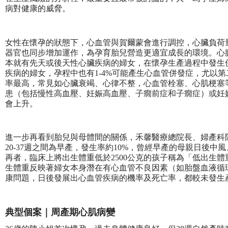
病對健康的威脅。
女性在懷孕的狀態下，心血管與賀爾蒙會進行調控，心臟負荷量增
器官也同步增加運作，為孕育胎兒營造更適宜成長的環境。心
本就有先天或後天性心臟疾病的婦女，在懷孕生產過程中發生
疾病的婦女，孕程中也有1-4%可能產生心血管併發症，尤以第二
率最高，常見如心臟衰竭、心律不整，心血管栓塞、心肌梗塞
患（包括慢性高血壓、妊娠高血壓、子癇前症和子癇症）或妊
會上升。
進一步再看到胎兒與母體間的關係，禾馨醫療總院長、婦產科
20-37週之間為早產，發生率約10%，曾經早產的母親日後中風
再者，臨床上將出生體重低於2500公克的孩子稱為「低出生體
生體重反映著婦女本身潛在有心血管不良因素（如胎盤血液循
康問題，日後發展出心血管疾病的機率及死亡率，都較未發生
典型個案｜周產期心肌病變