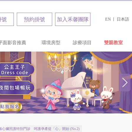
掛號
預約掛號
加入禾馨團隊
EN
日本語
平面影音推薦
環境房型
診療項目
雙親教室
心臟照護特別門診 呵護孕產從「心」開始 (No.2)