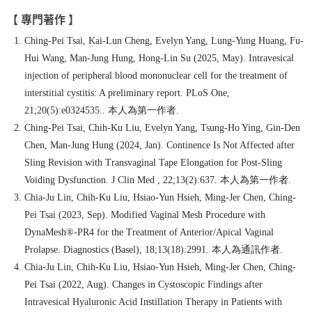
【 專門著作 】
Ching-Pei Tsai, Kai-Lun Cheng, Evelyn Yang, Lung-Yung Huang, Fu-
Hui Wang, Man-Jung Hung, Hong-Lin Su (2025, May). Intravesical
injection of peripheral blood mononuclear cell for the treatment of
interstitial cystitis: A preliminary report. PLoS One,
21;20(5):e0324535.. 本人為第一作者.
Ching-Pei Tsai, Chih-Ku Liu, Evelyn Yang, Tsung-Ho Ying, Gin-Den
Chen, Man-Jung Hung (2024, Jan). Continence Is Not Affected after
Sling Revision with Transvaginal Tape Elongation for Post-Sling
Voiding Dysfunction. J Clin Med , 22;13(2):637. 本人為第一作者.
Chia-Ju Lin, Chih-Ku Liu, Hsiao-Yun Hsieh, Ming-Jer Chen, Ching-
Pei Tsai (2023, Sep). Modified Vaginal Mesh Procedure with
DynaMesh®-PR4 for the Treatment of Anterior/Apical Vaginal
Prolapse. Diagnostics (Basel), 18;13(18):2991. 本人為通訊作者.
Chia-Ju Lin, Chih-Ku Liu, Hsiao-Yun Hsieh, Ming-Jer Chen, Ching-
Pei Tsai (2022, Aug). Changes in Cystoscopic Findings after
Intravesical Hyaluronic Acid Instillation Therapy in Patients with