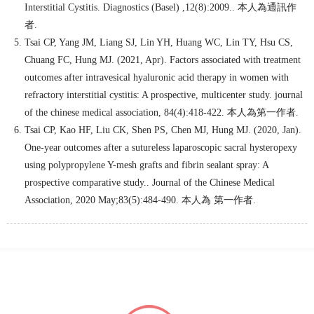
Interstitial Cystitis. Diagnostics (Basel) ,12(8):2009.. 本人為通訊作
者.
Tsai CP, Yang JM, Liang SJ, Lin YH, Huang WC, Lin TY, Hsu CS,
Chuang FC, Hung MJ. (2021, Apr). Factors associated with treatment
outcomes after intravesical hyaluronic acid therapy in women with
refractory interstitial cystitis: A prospective, multicenter study. journal
of the chinese medical association, 84(4):418-422. 本人為第一作者.
Tsai CP, Kao HF, Liu CK, Shen PS, Chen MJ, Hung MJ. (2020, Jan).
One-year outcomes after a sutureless laparoscopic sacral hysteropexy
using polypropylene Y-mesh grafts and fibrin sealant spray: A
prospective comparative study.. Journal of the Chinese Medical
Association, 2020 May;83(5):484-490. 本人為 第一作者.