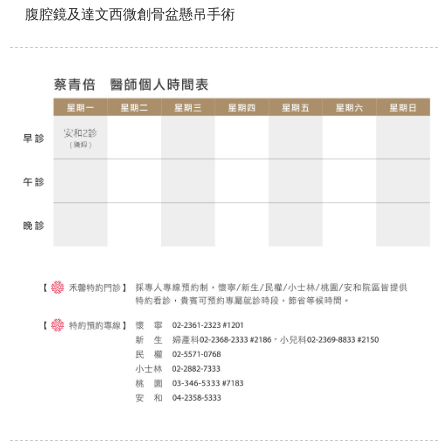
腹腔鏡及達文西微創骨盆懸吊手術