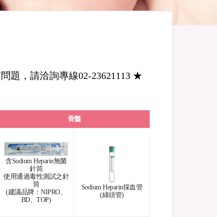
洽詢專線02-23621113 ★
骨髓
含Sodium Heparin無菌
針筒
使用通過毒性測試之針
筒
Sodium Heparin採血管
(建議品牌：NIPRO、
(綠頭管)
BD、TOP)