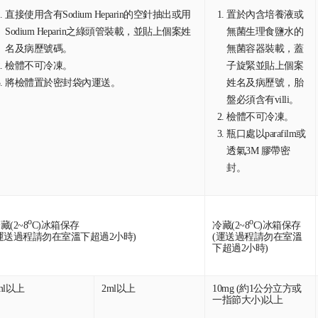
直接使用含有Sodium Heparin的空針抽出或用
置於內含培養液或
Sodium Heparin之綠頭管裝載，並貼上個案姓
無菌生理食鹽水的
名及病歷號碼。
無菌容器裝載，蓋
檢體不可冷凍。
子旋緊並貼上個案
將檢體置於密封袋內運送。
姓名及病歷號，胎
盤必須含有villi。
檢體不可冷凍。
瓶口處以parafilm或
透氣3M 膠帶密
封。
o
o
藏(2~8
C)冰箱保存
冷藏(2~8
C)冰箱保存
運送過程請勿在室溫下超過2小時)
(運送過程請勿在室溫
下超過2小時)
ml以上
2ml以上
10mg (約1公分立方或
一指節大小)以上