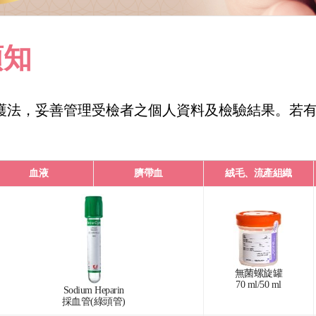
須知
法，妥善管理受檢者之個人資料及檢驗結果。若有問題，請
血液
臍帶血
絨毛、流產組織
無菌螺旋罐
70 ml/50 ml
Sodium Heparin
採血管(綠頭管)