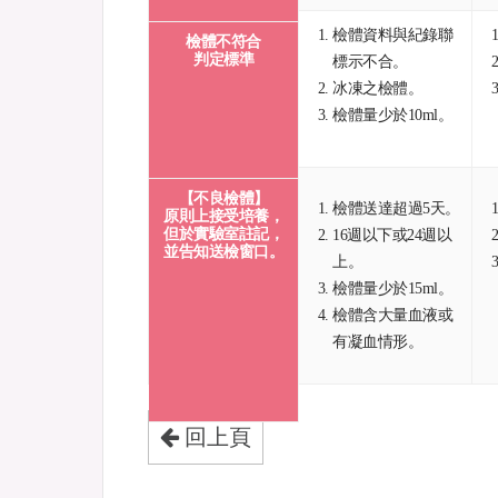
檢體資料與紀錄聯
檢體不符合
判定標準
標示不合。
冰凍之檢體。
檢體量少於10ml。
【不良檢體】
檢體送達超過5天。
原則上接受培養，
但於實驗室註記，
16週以下或24週以
並告知送檢窗口。
上。
檢體量少於15ml。
檢體含大量血液或
有凝血情形。
回上頁