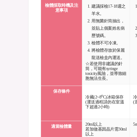
檢體採取時機及注
建議採檢17-18週之
意事項
羊水。
用無菌針筒抽出，
並貼上個案姓名病
歷號碼。
檢體不可冷凍。
將檢體存放於保麗
龍送檢盒內運送。
☆若使用非建議的針
筒，可能有syringe
toxicity風險，並導致細
胞無法生長。
保存條件
o
冷藏(2~8
C)冰箱保存
冷
(運送過程請勿在室溫
(
下超過2小時)
20ml以上
5
適當檢體量
若加做基因晶片需30ml
以上