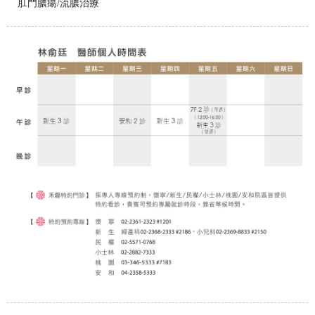
肛門膿瘍/流膿治療