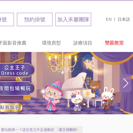
掛號
預約掛號
加入禾馨團隊
EN
日本語
平面影音推薦
環境房型
診療項目
雙親教室
愛玩跑第一？談注意力不足過動症 〈蕭文楷醫師〉