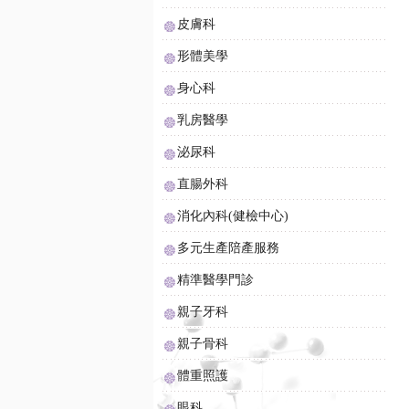
皮膚科
形體美學
身心科
乳房醫學
泌尿科
直腸外科
消化內科(健檢中心)
多元生產陪產服務
精準醫學門診
親子牙科
親子骨科
體重照護
眼科