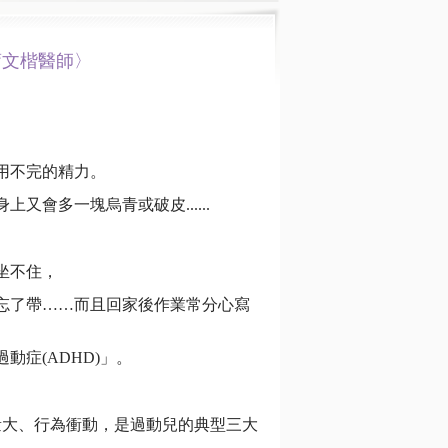
蕭文楷醫師〉
用不完的精力。
會多一塊烏青或破皮......
坐不住，
忘了帶……而且回家後作業常分心寫
症(ADHD)」。
量大、行為衝動，是過動兒的典型三大