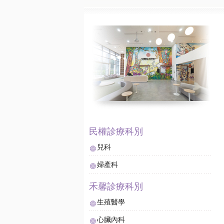
兒科
婦產科
生殖醫學
心臟內科