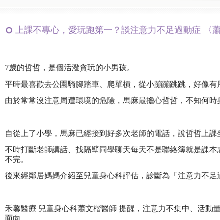
上課不專心，愛玩跑第一？談注意力不足過動症 〈
7歲的哲哲，是個活潑貪玩的小男孩。
平時最喜歡去公園騎腳踏車、爬單槓，從小蹦蹦跳跳，好像有
由於常常沒注意周遭環境的危險，馬麻最擔心哲哲，不知何時身上又
自從上了小學，馬麻已經接到好多次老師的電話，說哲哲上課
不時打斷老師講話、找隔壁同學聊天每天不是聯絡簿就是課本
不完。
後來經鄰居媽媽介紹至兒童身心科評估，診斷為「注意力不足過動
禾馨醫療 兒童身心科蕭文楷醫師 提醒，注意力不集中、活動
面向。