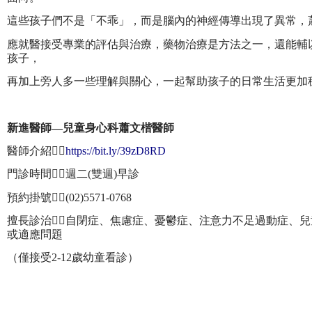
這些孩子們不是「不乖」，而是腦內的神經傳導出現了異常，
應就醫接受專業的評估與治療，藥物治療是方法之一，還能輔
孩子，
再加上旁人多一些理解與關心，一起幫助孩子的日常生活更加
新進醫師—兒童身心科蕭文楷醫師
醫師介紹👉🏻
https://bit.ly/39zD8RD
門診時間👉🏻週二(雙週)早診
預約掛號👉🏻(02)5571-0768
擅長診治👉🏻自閉症、焦慮症、憂鬱症、注意力不足過動症、
或適應問題
（僅接受2-12歲幼童看診）