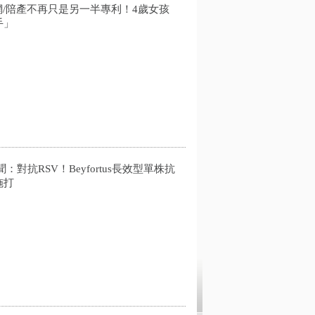
網/陪產不再只是另一半專利！4歲女孩
手」
對抗RSV！Beyfortus長效型單株抗
施打