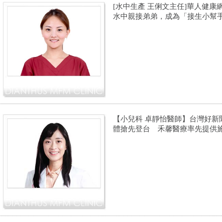
[水中生產 王俐文主任]華人健康
水中親接弟弟，成為「接生小幫
【小兒科 卓靜怡醫師】台灣好新聞：
體搶先登台 禾馨醫療率先提供