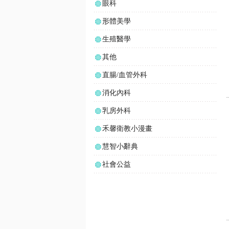
眼科
形體美學
生殖醫學
其他
直腸/血管外科
消化內科
乳房外科
禾馨衛教小漫畫
慧智小辭典
社會公益