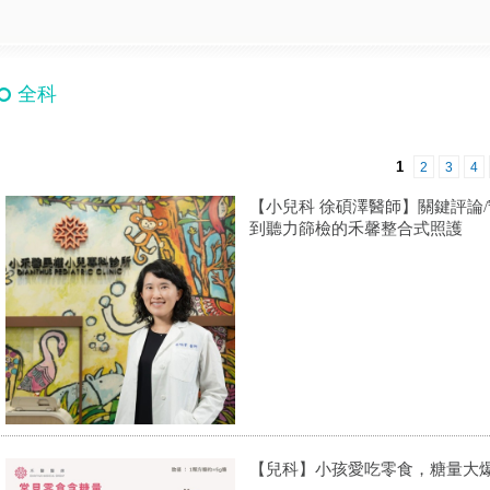
全科
1
2
3
4
【小兒科 徐碩澤醫師】關鍵評論
到聽力篩檢的禾馨整合式照護
【兒科】小孩愛吃零食，糖量大