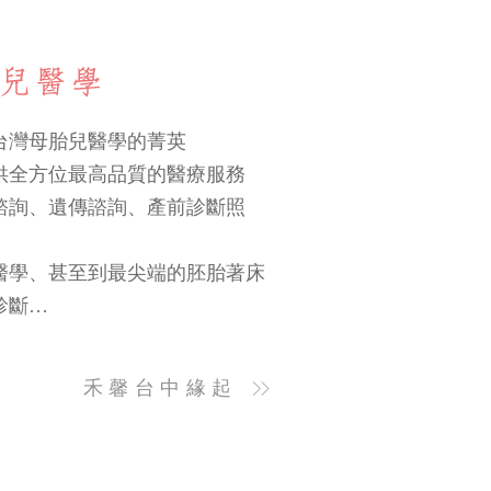
台灣母胎兒醫學的菁英
供全方位最高品質的醫療服務
諮詢、遺傳諮詢、產前診斷照
醫學、甚至到最尖端的胚胎著床
診斷…
禾馨台中緣起