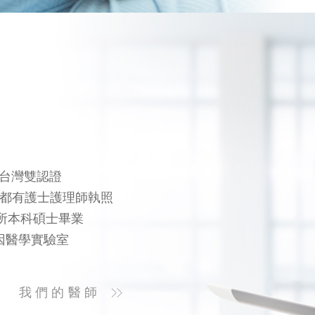
及台灣雙認證
%都有護士護理師執照
所本科碩士畢業
因醫學實驗室
我們的醫師