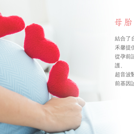
結合了
禾馨提
從孕前
護、
超音波
前基因