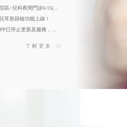
115/06/10 【夜間門診】<民權院區>兒科夜間門診6/15(一)開診
】新生兒耳形篩檢功能上線！
115/01/23 【資安通知】舊版APP已停止更新及服務，為確保個資及網路安全請立即刪除
115/01/27【新生兒聽力門診】「禾馨以法大聽語部門」正式成立
了解更多
115/01/16 【門診異動】直腸外科、血管外科加開桃園門診時段
】子宮頸抹片+HPV篩檢