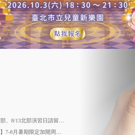
115/08/03 【重要提醒】8/10中部、8/13北部演習日請留意來診時間
115/06/22【桃園兒科成長門診】7-8月暑期限定加開周一早診