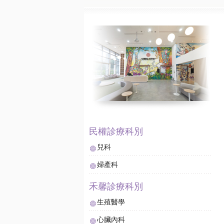
兒科
婦產科
生殖醫學
心臟內科