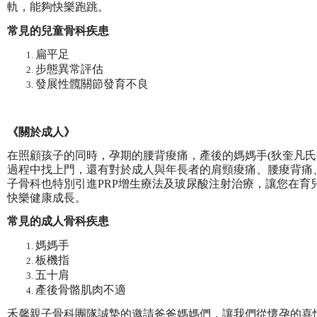
軌，能夠快樂跑跳。
常見的兒童骨科疾患
扁平足
步態異常評估
發展性髖關節發育不良
《關於成人》
在照顧孩子的同時，孕期的腰背痠痛，產後的媽媽手(狄奎凡氏症
過程中找上門，還有對於成人與年長者的肩頸痠痛、腰痠背痛
子骨科也特別引進PRP增生療法及玻尿酸注射治療，讓您在育
快樂健康成長。
常見的成人骨科疾患
媽媽手
板機指
五十肩
產後骨骼肌肉不適​
禾馨親子骨科團隊誠摯的邀請爸爸媽媽們，讓我們從懷孕的喜