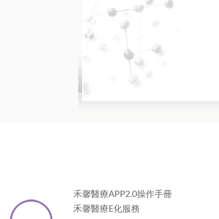
禾馨醫療APP2.0操作手冊
禾馨醫療E化服務