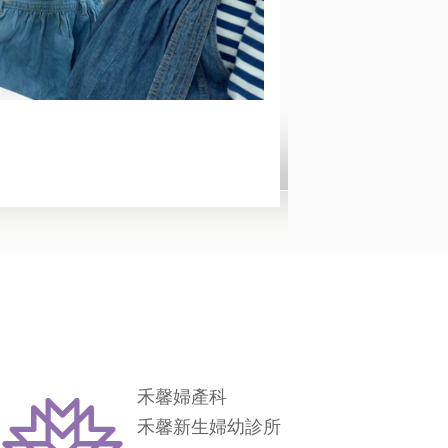
禾馨婦產科
禾馨新生婦幼診所