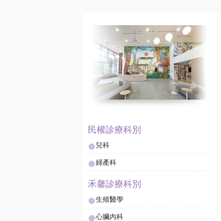
兒科
婦產科
生殖醫學
心臟內科