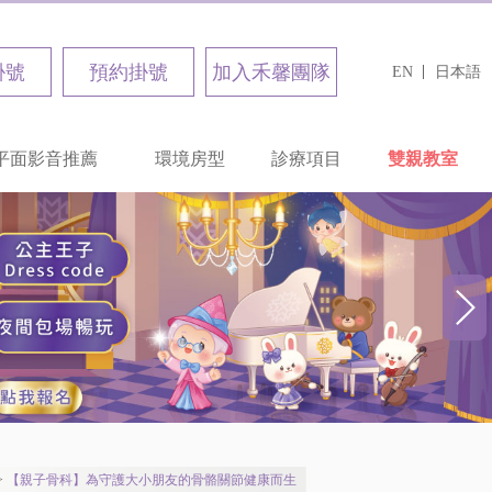
掛號
預約掛號
加入禾馨團隊
EN
日本語
平面影音推薦
環境房型
診療項目
雙親教室
>
【親子骨科】為守護大小朋友的骨骼關節健康而生