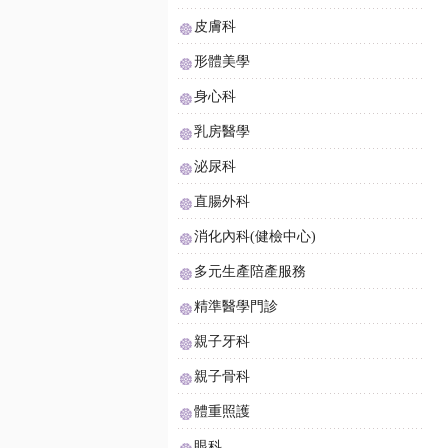
皮膚科
形體美學
身心科
乳房醫學
泌尿科
直腸外科
消化內科(健檢中心)
多元生產陪產服務
精準醫學門診
親子牙科
親子骨科
體重照護
眼科