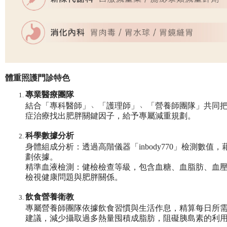
體重照護門診特色
專業醫療團隊
結合「專科醫師」﹅「護理師」﹅「營養師團隊」共同
症治療找出肥胖關鍵因子，給予專屬減重規劃。
科學數據分析
身體組成分析：透過高階儀器「inbody770」檢測數
劃依據。
精準血液檢測：健檢檢查等級，包含血糖、血脂肪、血
檢視健康問題與肥胖關係。
飲食營養衛教
專屬營養師團隊依據飲食習慣與生活作息，精算每日所
建議，減少攝取過多熱量囤積成脂肪，阻礙胰島素的利