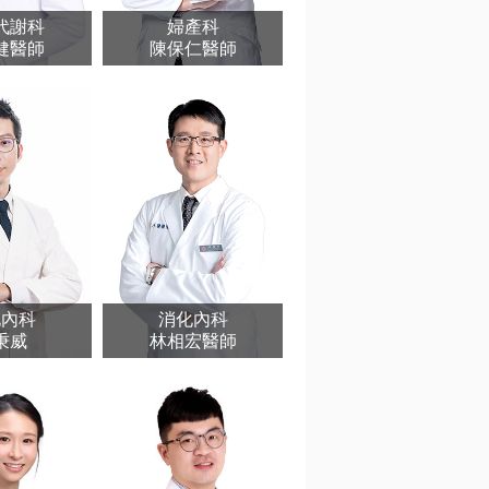
代謝科
婦產科
健醫師
陳保仁醫師
化內科
消化內科
秉威
林相宏醫師