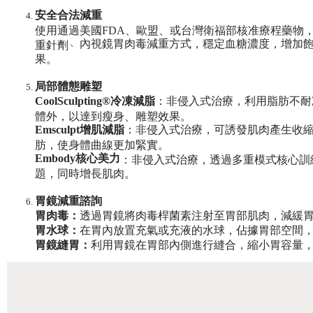
安全合法減重
使用通過美國FDA、歐盟、或台灣衛福部核准療程藥物
﹅內視鏡胃肉毒減重方式，穩定血糖濃度，增加
重針劑
果。
局部體態雕塑
CoolSculpting®冷凍減脂
：非侵入式治療，利用脂肪不耐
體外，以達到瘦身、雕塑效果。
Emsculpt增肌減脂
：非侵入式治療，可誘發肌肉產生收
肪，使身體曲線更加緊實。
Embody核心美力
：非侵入式治療，透過多重模式核心訓
題，同時增長肌肉。
胃鏡減重諮詢
胃肉毒：
透過胃鏡將肉毒桿菌素注射至胃部肌肉，減緩
胃水球：
在胃內放置充氣或充液的水球，佔據胃部空間
胃鏡縫胃：
利用胃鏡在胃部內側進行縫合，縮小胃容量