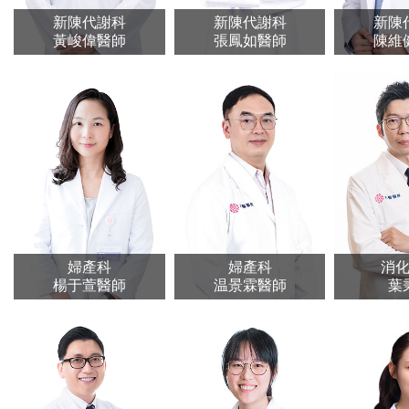
新陳代謝科
新陳代謝科
新陳
黃峻偉醫師
張鳳如醫師
陳維
婦產科
婦產科
消
楊于萱醫師
温景霖醫師
葉