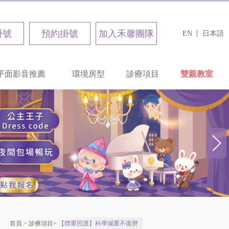
掛號
預約掛號
加入禾馨團隊
EN
日本語
平面影音推薦
環境房型
診療項目
雙親教室
首頁
>
診療項目
>
【體重照護】科學減重不復胖