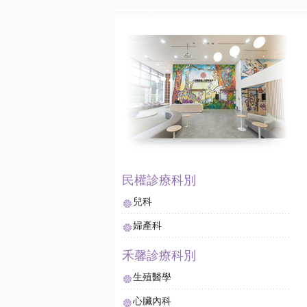
兒科
婦產科
生殖醫學
心臟內科