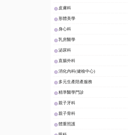
皮膚科
形體美學
身心科
乳房醫學
泌尿科
直腸外科
消化內科(健檢中心)
多元生產陪產服務
精準醫學門診
親子牙科
親子骨科
體重照護
眼科