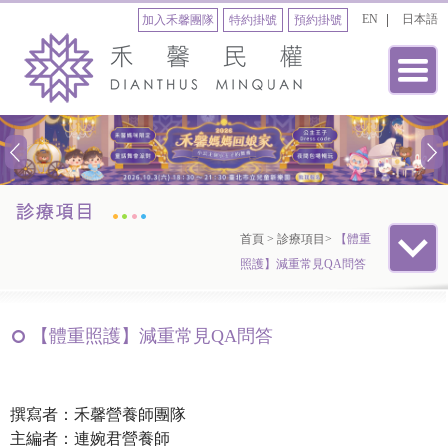
EN
日本語
加入禾馨團隊
特約掛號
預約掛號
首頁
>
診療項目
>
【體重
照護】減重常見QA問答
【體重照護】減重常見QA問答
撰寫者：禾馨營養師團隊
主編者：連婉君營養師