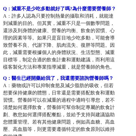
Q
：
減重不是少吃多動就好了嗎?為什麼需要營養師？
A：許多人認為只要控制熱量的攝取和消耗，就能達
到減重的目的。但其實，減重不只是一個數學問題，
還涉及到身體的健康、營養的均衡、飲食的習慣、心
理的因素等等。如果只是盲目地少吃多動，可能會導
致營養不良、代謝下降、肌肉流失、復胖等問題。因
此，減重需要根據個人的身體狀況、生活型態、減重
目標等，制定合適的飲食計畫和運動建議，而利用這
樣客製化方法和專業指導減重，就是營養師的角色。
Q
：
醫生已經開藥給我了，我還需要諮詢營養師嗎？
A：藥物或許可以抑制食慾及減少脂肪的吸收，但若
想要保持健康的體態，日常還是需要搭配飲食和運動
習慣。營養師可以在減重的過程中適時引導您，若不
清楚如何選擇飲食，營養師可幫你制定專屬的飲食計
劃、教您如何選擇搭配餐點，並給予支持與建議協助
您體重管理。若有其他健康問題，例如高血糖、高血
壓、高血脂等，則更需要遵循特定的飲食原則以維持