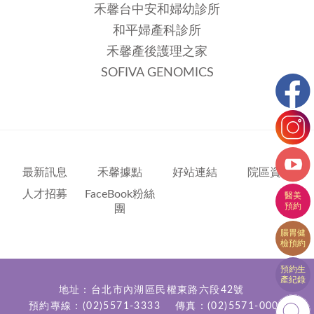
禾馨台中安和婦幼診所
和平婦產科診所
禾馨產後護理之家
SOFIVA GENOMICS
最新訊息
禾馨據點
好站連結
院區資訊
人才招募
FaceBook粉絲
團
地址：台北市內湖區民權東路六段42號
預約專線：
(02)5571-3333
傳真：(02)5571-0000