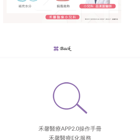
禾馨醫療APP2.0操作手冊
禾馨醫療E化服務