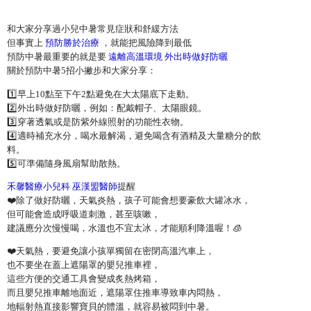
和大家分享過小兒中暑常見症狀和舒緩方法
但事實上
預防勝於治療
，就能把風險降到最低
預防中暑最重要的就是要
遠離高溫環境 外出時做好防曬
關於預防中暑5招小撇步和大家分享：
1️⃣早上10點至下午2點避免在大太陽底下走動。
2️⃣外出時做好防曬，例如：配戴帽子、太陽眼鏡。
3️⃣穿著透氣或是防紫外線照射的功能性衣物。
4️⃣適時補充水分，喝水最解渴，避免喝含有酒精及大量糖分的飲
料。
5️⃣可準備隨身風扇幫助散熱。
禾馨醫療小兒科 巫漢盟醫師
提醒
❤️除了做好防曬，天氣炎熱，孩子可能會想要豪飲大罐冰水，
但可能會造成呼吸道刺激，甚至咳嗽，
建議應分次慢慢喝，水溫也不宜太冰，才能順利降溫喔！🧊
❤️天氣熱，要避免讓小孩單獨留在密閉高溫汽車上，
也不要坐在蓋上遮陽罩的嬰兒推車裡，
這些方便的交通工具會變成炙熱烤箱，
而且嬰兒推車離地面近，遮陽罩住推車導致車內悶熱，
地輻射熱直接影響寶貝的體溫，就容易被悶到中暑。