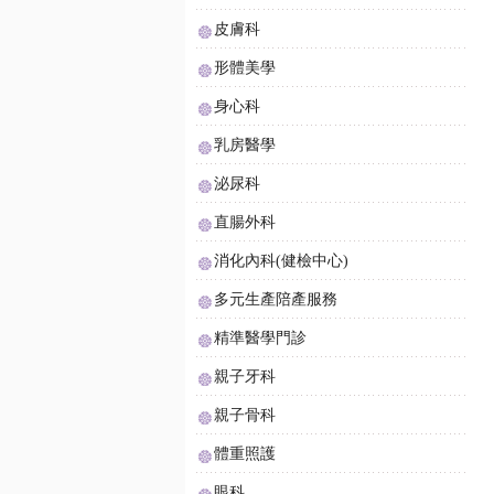
皮膚科
形體美學
身心科
乳房醫學
泌尿科
直腸外科
消化內科(健檢中心)
多元生產陪產服務
精準醫學門診
親子牙科
親子骨科
體重照護
眼科