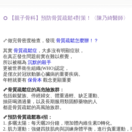
【親子骨科】預防骨質疏鬆4對策！〈陳乃綺醫師〉
🦴做完骨密度檢查，發現
骨質疏鬆怎麼辦！？
其實
骨質疏鬆症
，大多沒有明顯症狀，
在真正發生問題前實在難以察覺，
所以被稱為
沉默的殺手
更被世界衛生組織(WHO)認定，
是僅次於冠狀動脈心臟病的重要疾病。
年輕就要有
保骨本
觀念更顯重要
🦴骨質疏鬆症的高危險族群：
包括銀髮族、停經婦女、體重過輕、缺乏運動、
抽菸喝酒過量，以及長期服用類固醇藥物的人
都是骨質疏鬆的高風險族群。
🦴預防骨質疏鬆靠4招：
1. 多曬太陽：每天曬20分鐘，增加體內維生素D轉化。
2. 肌力運動：強健四肢肌肉與訓練身體平衡，進行負重運動，