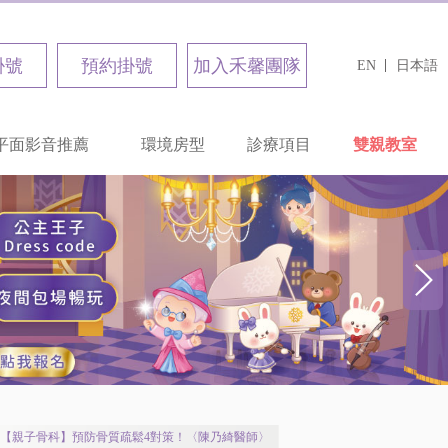
掛號
預約掛號
加入禾馨團隊
EN
日本語
平面影音推薦
環境房型
診療項目
雙親教室
【親子骨科】預防骨質疏鬆4對策！〈陳乃綺醫師〉