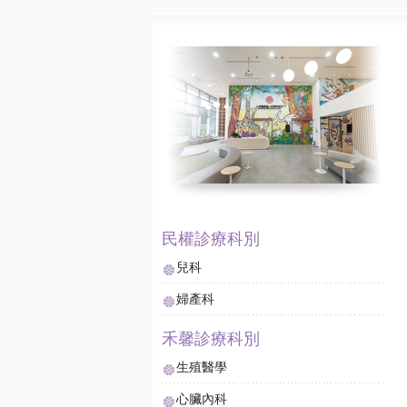
兒科
婦產科
生殖醫學
心臟內科