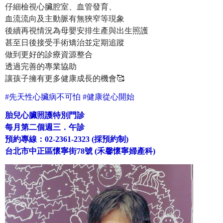
仔細檢視心臟腔室、血管發育、
血流流向及主動脈有無狹窄等現象
後續再視情況為母嬰安排生產與出生照護
甚至日後接受手術矯治並定期追蹤
做到更好的診療資源整合
透過完善的專業協助
讓孩子擁有更多健康成長的機會🥰
#先天性心臟病不可怕 #健康從心開始
胎兒心臟照護特別門診
每月第二個週三．午診
預約專線：02-2361-2323 (採預約制)
台北市中正區懷寧街78號 (禾馨懷寧婦產科)