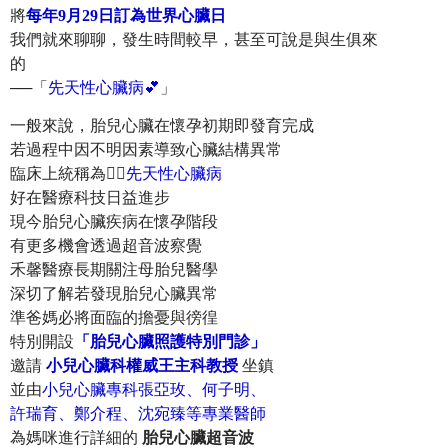
將
每年9月29日訂為世界心臟日
我們就來聊聊，發生時間較早，甚至可說是與生俱來
的
──「
先天性心臟病💕
」
一般來說，胎兒心臟在懷孕初期即發育完成
若過程中因不明因素導致心臟結構異常
臨床上統稱為👉🏻
先天性心臟病
好在醫療科技日益進步
現今胎兒心臟疾病在懷孕階段
有更多機會透過超音波察覺
禾馨醫療長期關注母胎兒醫學
深切了解若發現胎兒心臟異常
準爸媽必將面臨的擔憂與徬徨
特別開設
「胎兒心臟照護特別門診」
邀請
小兒心臟科權威王主科教授
坐鎮
並由
小兒心臟專科張亞玫、何子明、
許瑞育、鄭介程、沈宛臻等專業醫師
為媽咪進行詳細的
胎兒心臟超音波