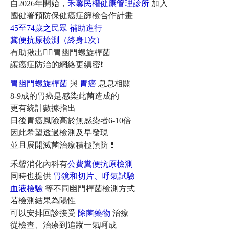
自2026年開始，
禾馨民權健康管理診所
加入
國健署預防保健癌症篩檢合作計畫
45至74歲之民眾 補助進行
糞便抗原檢測（終身1次）
有助揪出👉🏻胃幽門螺旋桿菌
讓癌症防治的網絡更縝密❗
胃幽門螺旋桿菌
與
胃癌
息息相關
8-9成的胃癌是感染此菌造成的
更有統計數據指出
日後胃癌風險高於無感染者6-10倍
因此希望透過檢測及早發現
並且展開滅菌治療積極預防💊
禾馨消化內科有
公費糞便抗原檢測
同時也提供
胃鏡和切片、呼氣試驗
血液檢驗
等不同幽門桿菌檢測方式
若檢測結果為陽性
可以安排回診接受
除菌藥物
治療
從檢查、治療到追蹤一氣呵成