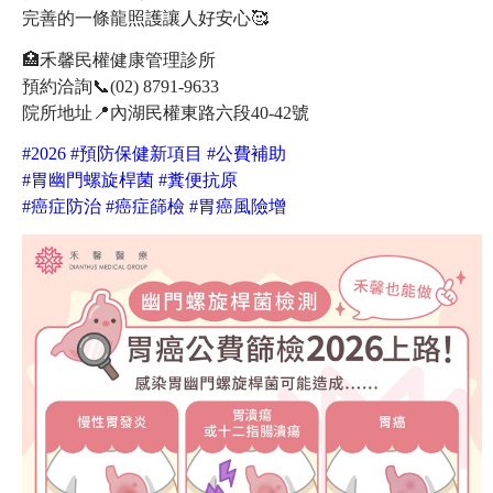
完善的一條龍照護讓人好安心🥰
🏥禾馨民權健康管理診所
預約洽詢📞(02) 8791-9633
院所地址📍內湖民權東路六段40-42號
#2026 #預防保健新項目 #公費補助
#胃幽門螺旋桿菌 #糞便抗原
#癌症防治 #癌症篩檢 #胃癌風險增