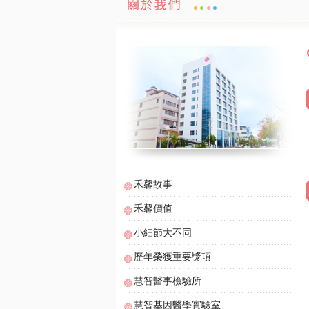
禾馨故事
禾馨價值
小細節大不同
歷年榮獲重要獎項
慧智醫事檢驗所
慧智基因醫學實驗室