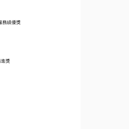
服務績優獎
精進獎