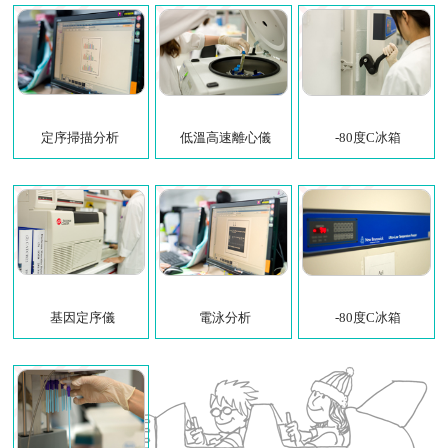
定序掃描分析
低溫高速離心儀
-80度C冰箱
基因定序儀
電泳分析
-80度C冰箱