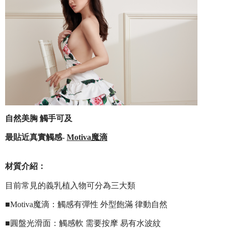
自然美胸 觸手可及
最貼近真實觸感-
Motiva
魔滴
材質介紹：
目前常見的義乳植入物可分為三大類
■Motiva魔滴：觸感有彈性 外型飽滿 律動自然
■圓盤光滑面：觸感軟 需要按摩 易有水波紋