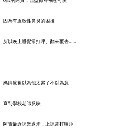
6歲的阿寶，體型微胖福態可愛
因為有過敏性鼻炎的困擾
所以晚上睡覺常打呼、翻來覆去……
媽媽爸爸以為他太累了不以為意
直到學校老師反映
阿寶最近課業退步，上課常打嗑睡