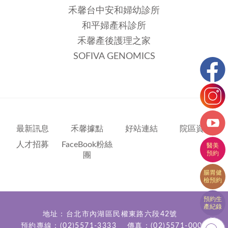
禾馨台中安和婦幼診所
和平婦產科診所
禾馨產後護理之家
SOFIVA GENOMICS
最新訊息
禾馨據點
好站連結
院區資訊
人才招募
FaceBook粉絲
團
地址：台北市內湖區民權東路六段42號
預約專線：
(02)5571-3333
傳真：(02)5571-0000