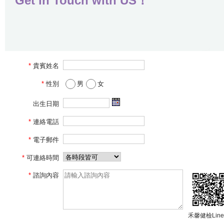
Get in Touch with US！
*
貴賓姓名
*
性別
男
女
出生日期
*
連絡電話
*
電子郵件
*
可連絡時間
*
諮詢內容
禾馨健檢Lin