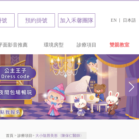
掛號
預約掛號
加入禾馨團隊
EN
日本語
平面影音推薦
環境房型
診療項目
雙親教室
首頁
>
診療項目
>
大小陰唇美形〈陳保仁醫師〉