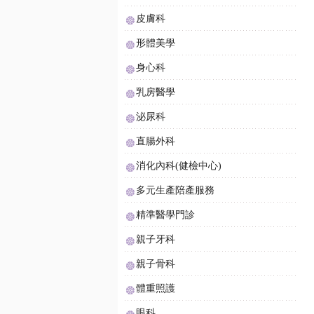
皮膚科
形體美學
身心科
乳房醫學
泌尿科
直腸外科
消化內科(健檢中心)
多元生產陪產服務
精準醫學門診
親子牙科
親子骨科
體重照護
眼科