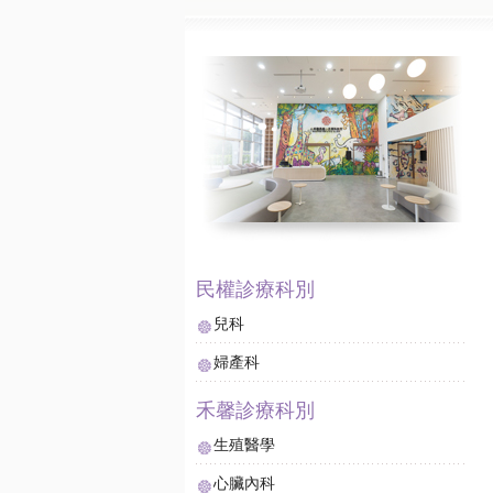
兒科
婦產科
生殖醫學
心臟內科