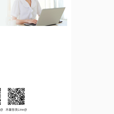
e@
禾馨形美Line@