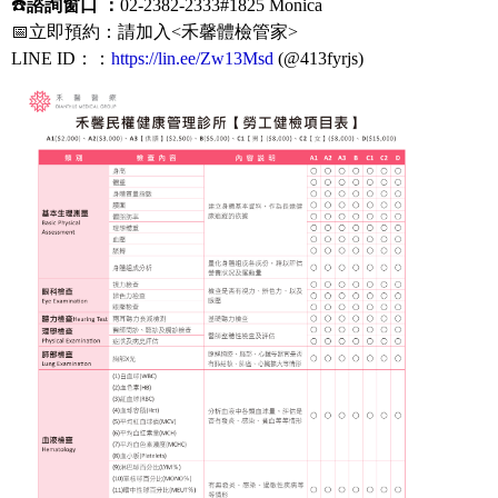
☎️
諮詢窗口 ：
02-2382-2333#1825 Monica
📅立即預約：請加入<
禾馨體檢管家
>
LINE ID：
：
https://lin.ee/Zw13Msd
(@413fyrjs)