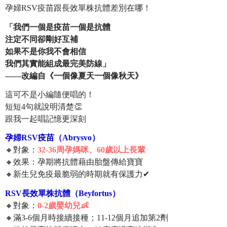
孕婦RSV疫苗跟長效單株抗體差別在哪！
「我們一個是疫苗一個是抗體
注定不同卻剛好互補
如果不是你我不會相信
我們其實能組成最完美防線」
——改編自《一個像夏天一個像秋天》
這可不是小編隨便唱的！
短短4句就說明清楚👏
跟我一起唱記憶更深刻
孕婦RSV疫苗（Abrysvo）
🔸對象：
32-36周孕媽咪、60歲以上長輩
🔸效果：孕期將抗體藉由胎盤傳給寶寶
🔸新生兒免疫最脆弱的時期就有保護力✔
RSV長效單株抗體（Beyfortus）
🔸對象：
0-2歲嬰幼兒👶
🔸滿3-6個月時接續接種；11-12個月追加第2劑