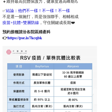
🔸維持最高抗體保護力，健康度過高峰
期💪
✅
結論：
他們不一樣！不一樣！不一樣
不是選一個施打，而是強強聯手、
相輔相成
疫苗+抗體=雙層防線
，守住關鍵成長期❤️
預約接種請洽各院區婦產科
👉
https://pse.is/7kcqbk