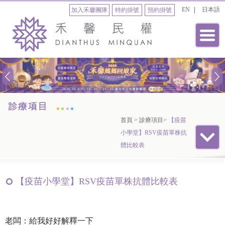
EN
日本語
加入禾馨團隊
特約掛號
預約掛號
首頁
>
診療項目
>
【疫苗
小學堂】RSV疫苗單株抗
體比較表
【疫苗小學堂】RSV疫苗單株抗體比較表
老闆：給我好好解釋一下