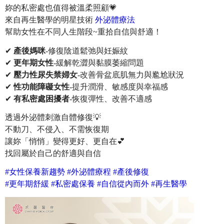
妳的私密處也值得被溫柔照顧💗
來自再生醫學的明星技術
外泌體療法
幫助女性在不同人生階段~重拾自信與舒適！
✔
產後媽咪
-修復陰道鬆弛與妊娠紋
✔
更年期女性
-緩解乾澀與黏膜萎縮問題
✔
壓力性尿失禁婦女
-改善骨盆底肌無力與尷尬狀況
✔
性功能障礙女性
-提升潤滑、敏感度與幸福感
✔
有私密處困擾者
-恢復彈性、改善不適感
透過外泌體刺激自體修復💡
不動刀、不侵入、不需恢復期
讓妳「悄悄」變得更好、更自在💕
找回屬於自己的舒適與自信
#女性保養新趨勢 #外泌體療程 #產後修復
#更年期舒緩 #私密處保養 #自信從內而外 #再生醫學