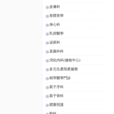
皮膚科
形體美學
身心科
乳房醫學
泌尿科
直腸外科
消化內科(健檢中心)
多元生產陪產服務
精準醫學門診
親子牙科
親子骨科
體重照護
眼科