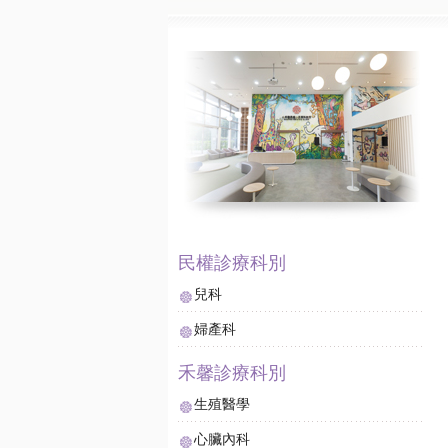
兒科
婦產科
生殖醫學
心臟內科