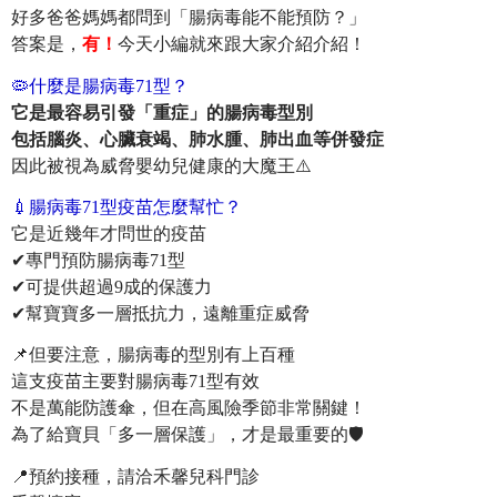
好多爸爸媽媽都問到「腸病毒能不能預防？」
答案是，
有！
今天小編就來跟大家介紹介紹！
🦠什麼是腸病毒71型？
它是最容易引發「重症」的腸病毒型別
包括腦炎、心臟衰竭、肺水腫、肺出血等併發症
因此被視為威脅嬰幼兒健康的大魔王⚠️
💉腸病毒71型疫苗怎麼幫忙？
它是近幾年才問世的疫苗
✔專門預防腸病毒71型
✔可提供超過9成的保護力
✔幫寶寶多一層抵抗力，遠離重症威脅
📌但要注意，腸病毒的型別有上百種
這支疫苗主要對腸病毒71型有效
不是萬能防護傘，但在高風險季節非常關鍵！
為了給寶貝「多一層保護」，才是最重要的🛡️
📍預約接種，請洽禾馨兒科門診