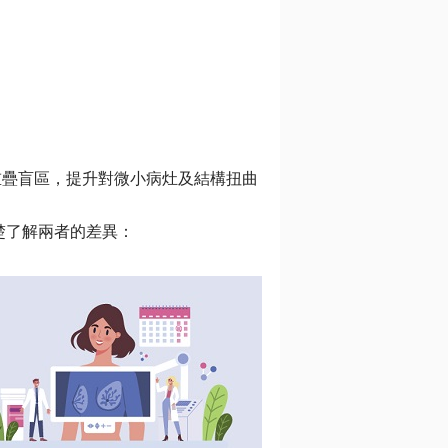
重疊盲區，
提升對微小病灶及結構扭曲
楚了解兩者的差異：