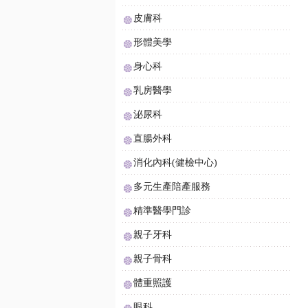
皮膚科
形體美學
身心科
乳房醫學
泌尿科
直腸外科
消化內科(健檢中心)
多元生產陪產服務
精準醫學門診
親子牙科
親子骨科
體重照護
眼科