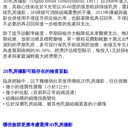
3D乳房攝影（Digital Breast Tomosynthesis, DBT）自
准，其核心技術在於X光管以30-60度的弧形軌跡掃描乳房，重
統乳房攝影，3D掃描可消除組織重疊的干擾。2013年挪威與
影合併使用不僅提升癌症檢出率，也顯著降低再召回率。不僅
不必要的再召回與進一步檢查的焦慮與支出。
除了提升診斷準確度，早期篩檢亦大幅降低未來醫療支出。晚
期化療、放射治療及標靶藥物，單一療程花費動輒數十萬元台
測到的早期乳癌，多可採行保乳手術或局部放療，術後五年生
為進展期病例的30–50%。經濟評估模型顯示，每投入1元於篩
患者與家庭減輕龐大經濟壓力。
2D乳房攝影可能存在的檢查盲點
臨床經驗中，以下幾種病灶若使用傳統2D乳房攝影，往往很
• 微小的侵襲性腫瘤（小於1公分）
• 微小鈣化點（容易和正常組織混淆）
• 組織結構的細微扭曲變化
• 位於深層乳房組織、被其他乳腺組織遮蓋的小腫塊
哪些族群更應考慮選擇3D乳房攝影