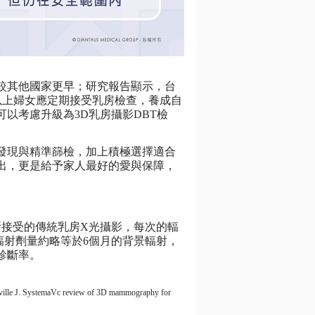
較其他國家更早；研究報告顯示，台
歲以上婦女應定期接受乳房檢查，養成自
以考慮升級為3D乳房攝影DBT檢
發現與精準篩檢，加上積極選擇適合
出，更是給予家人最好的愛與保障，
所接受的傳統乳房X光攝影，每次的輻
輻射劑量約略等於6個月的背景輻射，
診斷率。
ille J. SystemaVc review of 3D mammography for