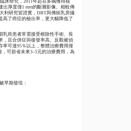
2008年進入臨床研究，2011年起在多國獲得核
建出厚度僅1 mm的斷層影像。相較傳
義大利研究皆證實，DBT與傳統乳房攝
提高了癌症的檢出率，更大幅降低了
期乳癌患者常需接受根除性手術、長
幣，且合併症與復發率高。反觀被偵
存率可達95％以上，整體治療費用僅
檢，可節省未來3–5元的治療費用，為
難被早期發現：