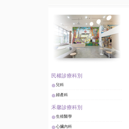
兒科
婦產科
生殖醫學
心臟內科