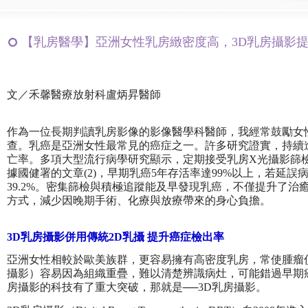
【乳房醫學】亞洲女性乳房緻密度高，3D乳房攝影
文／禾馨醫療放射科盧炳昇醫師
作為一位長期判讀乳房影像的影像醫學科醫師，我經常鼓勵女
查。乳癌是亞洲女性最常見的癌症之一。許多研究證實，持續
亡率。多項大型流行病學研究顯示，定期接受乳房X光攝影篩檢可降
據國健署的文章(2)，早期乳癌5年存活率達99%以上，若延
39.2%。密集篩檢與積極追蹤能及早發現乳癌，不僅提升了
方式，減少因晚期手術、化療與放療帶來的身心負擔。
3D乳房攝影併用傳統2D乳攝 提升癌症檢出率
亞洲女性相較於歐美族群，更容易擁有高密度乳房，常使腫瘤
攝影）容易因為組織重疊，難以清楚辨識病灶，可能錯過早期
房攝影的科技有了重大突破，那就是──3D乳房攝影。