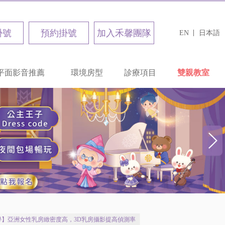
掛號
預約掛號
加入禾馨團隊
EN
日本語
平面影音推薦
環境房型
診療項目
雙親教室
】亞洲女性乳房緻密度高，3D乳房攝影提高偵測率