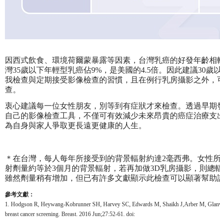
因西式飲食、環境荷爾蒙暴露等因素，台灣乳癌的好發年齡相
灣35歲以下年輕型乳癌佔9%，是美國的4.5倍。因此建議30
我檢查與定期接受影像檢查的習慣，且在例行乳房攝影之外，可
查。
衷心建議每一位女性朋友，別等到有症狀才來檢查。透過早期
自己的影像檢查工具，不僅可有效減少未來昂貴的癌症治療支
為自身與家人爭取更長遠更健康的人生。
＊在台灣，每人每年所接受到的背景輻射約達2毫西弗。女性
射劑量約等於3個月的背景輻射，若再加做3D乳房攝影，則總
雖然劑量稍有增加，但已有許多文獻顯示此檢查可以顯著幫助
參考文獻：
1. Hodgson R, Heywang-Kobrunner SH, Harvey SC, Edwards M, Shaikh J,Arber M, Glanv
breast cancer screening. Breast. 2016 Jun;27:52-61. doi: