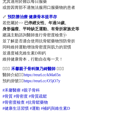
尤其適用於難以每日服藥
或曾因胃部不適無法服用口服藥物的患者
🦴
預防勝治療
健康骨本提早存
若您屬於>>
已停經女性、年過50歲、
身形偏瘦、平時缺乏運動、有骨折家族史等
建議主動諮詢醫師進行骨密度檢查🩺
並了解是否適合使用抗骨鬆藥物預防骨折
同時維持運動增強骨密度與肌力的習慣
並適度補充維生素D和鈣
維持健康骨本，行動自在每一天！
👩🏻‍⚕️
禾馨親子骨科陳乃綺醫師
👩🏻‍⚕️
醫師介紹👉🏻
https://reurl.cc/kMa65n
預約掛號👉🏻
https://reurl.cc/O5jO7y
#禾馨醫療 #親子骨科
#骨質 #骨密度 #骨質疏鬆
#骨密度檢查 #抗骨鬆藥物
#健康生活習慣 #運動 #補鈣與維生素D