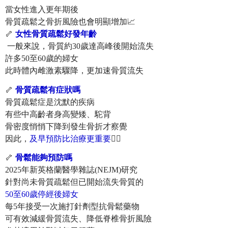
當女性進入更年期後
骨質疏鬆之骨折風險也會明顯增加📈
🦴
女性骨質疏鬆好發年齡
一般來說，骨質約30歲達高峰後開始流失
許多50至60歲的婦女
此時體內雌激素驟降，更加速骨質流失
🦴
骨質疏鬆有症狀嗎
骨質疏鬆症是沈默的疾病
有些中高齡者身高變矮、駝背
骨密度悄悄下降到發生骨折才察覺
因此，
及早預防比治療更重要
☝🏻
🦴
骨鬆能夠預防嗎
2025年新英格蘭醫學雜誌(NEJM)研究
針對尚未骨質疏鬆但已開始流失骨質的
50至60歲停經後婦女
每5年接受一次施打針劑型抗骨鬆藥物
可有效減緩骨質流失、降低脊椎骨折風險