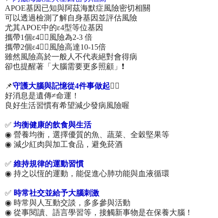
APOE基因已知與阿茲海默症風險密切相關
可以透過檢測了解自身基因並評估風險
尤其APOE中的ε4型等位基因
攜帶1個ε4👉🏻風險為2-3 倍
攜帶2個ε4👉🏻風險高達10-15倍
雖然風險高於一般人不代表絕對會得病
卻也提醒著「大腦需要更多照顧」❗
📌
守護大腦與記憶從4件事做起
🖐🏻
好消息是遺傳≠命運！
良好生活習慣有希望減少發病風險喔
✅
均衡健康的飲食與生活
◉ 營養均衡，選擇優質的魚、蔬菜、全穀堅果等
◉ 減少紅肉與加工食品，避免菸酒
✅
維持規律的運動習慣
◉ 持之以恆的運動，能促進心肺功能與血液循環
✅
時常社交並給予大腦刺激
◉ 時常與人互動交談，多多參與活動
◉ 從事閱讀、語言學習等，接觸新事物是在保養大腦！