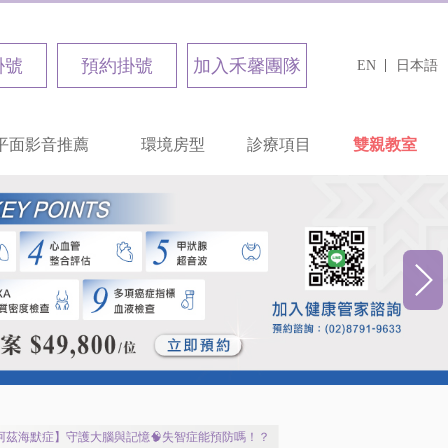
掛號
預約掛號
加入禾馨團隊
EN
日本語
平面影音推薦
環境房型
診療項目
雙親教室
阿茲海默症】守護大腦與記憶🧠失智症能預防嗎！？