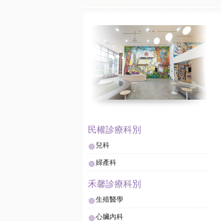
兒科
婦產科
生殖醫學
心臟內科