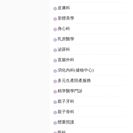
皮膚科
形體美學
身心科
乳房醫學
泌尿科
直腸外科
消化內科(健檢中心)
多元生產陪產服務
精準醫學門診
親子牙科
親子骨科
體重照護
眼科