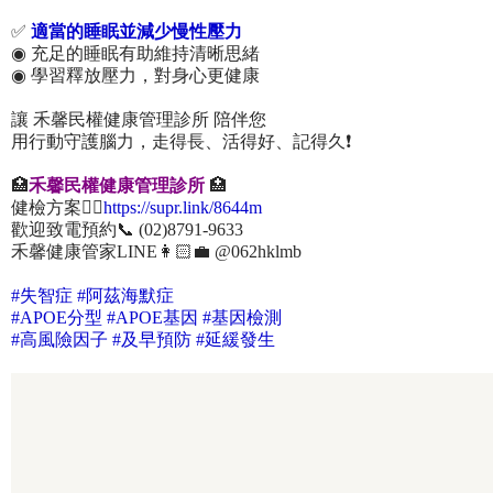
✅
適當的睡眠並減少慢性壓力
◉ 充足的睡眠有助維持清晰思緒
◉ 學習釋放壓力，對身心更健康
讓 禾馨民權健康管理診所 陪伴您
用行動守護腦力，走得長、活得好、記得久❗
🏥
禾馨民權健康管理診所
🏥
健檢方案👉🏻
https://supr.link/8644m
歡迎致電預約📞 (02)8791-9633
禾馨健康管家LINE👩🏻‍💼 @062hklmb
#失智症 #阿茲海默症
#APOE分型 #APOE基因 #基因檢測
#高風險因子 #及早預防 #延緩發生