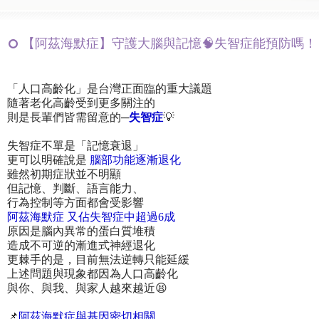
【阿茲海默症】守護大腦與記憶🧠失智症能預防嗎！
「人口高齡化」是台灣正面臨的重大議題
隨著老化高齡受到更多關注的
則是長輩們皆需留意的─
失智症
💡
失智症不單是「記憶衰退」
更可以明確說是
腦部功能逐漸退化
雖然初期症狀並不明顯
但記憶、判斷、語言能力、
行為控制等方面都會受影響
阿茲海默症 又佔失智症中超過6成
原因是腦內異常的蛋白質堆積
造成不可逆的漸進式神經退化
更棘手的是，目前無法逆轉只能延緩
上述問題與現象都因為人口高齡化
與你、與我、與家人越來越近😫
📌
阿茲海默症與基因密切相關