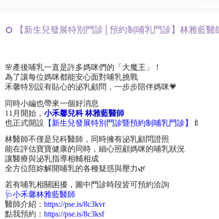
【新生兒發展特別門診│預約制哺乳門診】林雅藍醫
🌸產後哺乳一直是許多媽咪們的「大魔王」！
為了讓每位媽咪都能安心面對哺乳挑戰
禾馨特別設有貼心的泌乳顧問，一步步陪伴媽咪💗
同時小編也帶來一個好消息
11月開始，
小禾馨兒科 林雅藍醫師
也正式開設
【新生兒發展特別門診暨預約制哺乳門診】
🍼
林醫師不僅是兒科醫師，同時擁有泌乳顧問證照
能在評估寶寶健康的同時，細心照顧媽咪的哺乳狀況
讓醫療與泌乳指導相輔相成
全方位陪妳解開哺乳的各種疑惑與壓力🌿
若有哺乳相關困擾，圖中門診時段皆可預約洽詢
🩺小禾馨林雅藍醫師
醫師介紹：
https://pse.is/8c3kvr
點我預約：
https://pse.is/8c3ksf