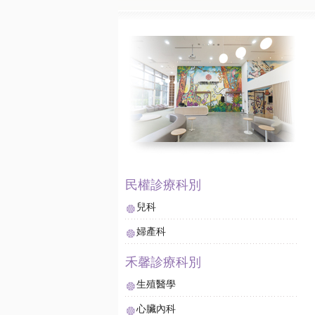
兒科
婦產科
生殖醫學
心臟內科