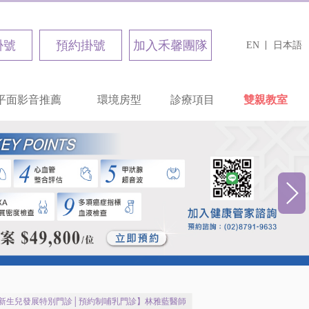
掛號
預約掛號
加入禾馨團隊
EN
日本語
平面影音推薦
環境房型
診療項目
雙親教室
新生兒發展特別門診│預約制哺乳門診】林雅藍醫師