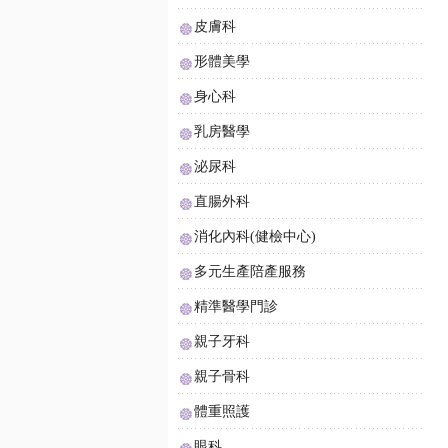
皮膚科
形體美學
身心科
乳房醫學
泌尿科
直腸外科
消化內科(健檢中心)
多元生產陪產服務
精準醫學門診
親子牙科
親子骨科
體重照護
眼科