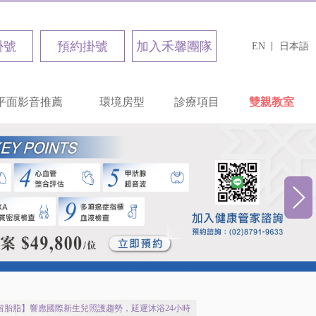
掛號
預約掛號
加入禾馨團隊
EN
日本語
平面影音推薦
環境房型
診療項目
雙親教室
留胎脂】響應國際新生兒照護趨勢，延遲沐浴24小時