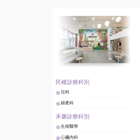
兒科
婦產科
生殖醫學
心臟內科