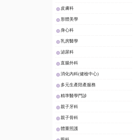
皮膚科
形體美學
身心科
乳房醫學
泌尿科
直腸外科
消化內科(健檢中心)
多元生產陪產服務
精準醫學門診
親子牙科
親子骨科
體重照護
眼科