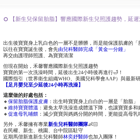
【新生兒保留胎脂】響應國際新生兒照護趨勢，延遲
出生後寶寶身上乳白色的一層不是髒髒，而是能保護肌膚的「
以往在寶寶誕生後，會先
由兒科醫師完成「黃金一分鐘」
再交由護理師照護、為寶寶清潔
但現在開始，禾馨響應國際新生兒照護趨勢
寶寶的第一次洗澡時間，延後出生24小時後再進行🛁！
國際指引（世界衛生組織WHO、美國兒科學會AAP）與最新
【足月嬰兒至少延後24小時再洗澡】
這麼做的好處包括：
🔸
保留胎脂保護皮膚
：出生時寶寶身上白白的一層是「胎脂」
🔸
維持寶寶體溫
：避免太早洗澡造成體溫下降，也讓寶寶多和
🔸
促進母乳哺餵
：減少寶寶與媽媽分開的時間，更能提高母乳
另外，禾馨擁有專業
新生兒科醫師團隊
👶🏻
在民權、新生、桃園、台中院區駐守
近期馬偕新進新生兒科醫師
林奕妤醫師
也加入團隊！