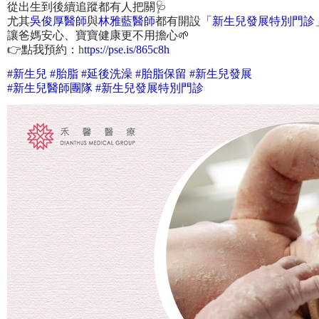
從出生到後續追蹤都有人把關🩺
尤其
吳俊厚醫師
與
林雅藍醫師
都有開設
「新生兒發展特別門診
讓爸媽安心、寶寶健康更不用擔心🌱
👉點我預約：
h
ttps://pse.is/865c8h
#新生兒 #胎脂 #延後洗澡 #胎脂保留 #新生兒發展
#新生兒醫師團隊 #新生兒發展特別門診