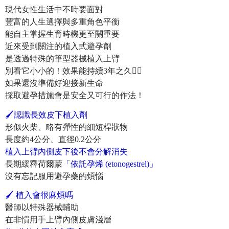
現代女性生活中不時要面對
豐富的人生選擇與多重角色平衡
能自主掌握生育時機更至關重要
近來受到關注的植入式避孕劑
是透過特殊的筆型器械植入上臂
別看它小小的！效果能持續3年之久👌🏻
如果還沒準備好迎接新生命
採取避孕措施會是安全又可行的作法！
🖌認識長效皮下植入劑
形似火柴、略有彈性的細短桿狀物
長度約4公分、直徑0.2公分
植入上臂內側皮下後不會分解消失
長期緩釋荷爾蒙
「依託孕烯 (etonogestrel)」
沒有忘記服用避孕藥的煩惱
🖌 植入會很麻煩嗎
醫師以特殊器械輔助
在非慣用手上臂內側皮膚淺層