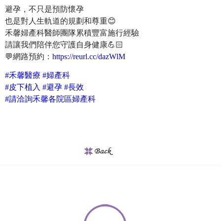
避孕，不只是預防懷孕
也是對人生軌道的規劃和尊重😊
禾馨婦產科醫師團隊累積豐富施行經驗
請讓我們陪伴您守護自身健康💪🏻
💬網路預約：
https://reurl.cc/dazWlM
#禾馨醫療 #婦產科
#皮下植入 #避孕 #長效
#請洽詢禾馨各院區婦產科