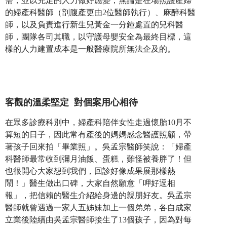
需，並以充足的人力做好應變，無論是在場照護產婦
的婦產科醫師（剖腹產更由2位醫師執行）、麻醉科醫
師，以及負責進行新生兒黃金一分鐘處置的兒科醫
師，團隊各司其職，以守護母嬰安全為最終目標，這
樣的人力建置成本是一般醫療院所無法企及的。
客觀的溫柔堅定 對個案用心相待
在眾多診療科別中，婦產科陪伴女性走過懷胎10月不
算短的日子，因此常有產後的媽媽感念醫護照顧，帶
著孩子回來拍「畢業照」。吳孟宗醫師笑說：「婦產
科醫師最常收到彌月油飯、蛋糕，難怪被養胖了！但
也很開心大家想到我們，回診好像成果展那樣熱
鬧！」醫生做出口碑，大家自然願意「呷好逗相
報」，把信賴的醫生介紹給身邊的親朋好友。吳孟宗
醫師就曾遇過一家人五姊妹加上一個弟弟，各自成家
立業後陸續由吳孟宗醫師接生了13個孩子，因為對每