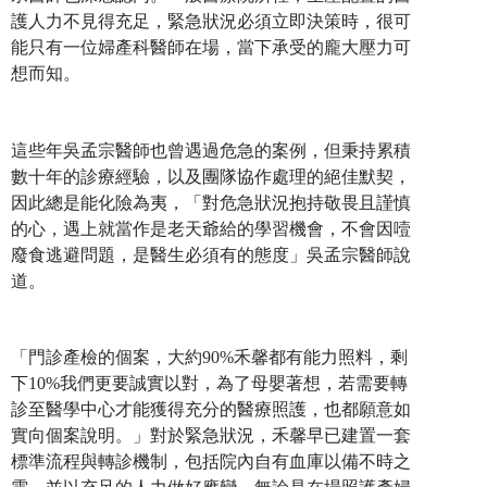
護人力不見得充足，緊急狀況必須立即決策時，很可
能只有一位婦產科醫師在場，當下承受的龐大壓力可
想而知。
這些年吳孟宗醫師也曾遇過危急的案例，但秉持累積
數十年的診療經驗，以及團隊協作處理的絕佳默契，
因此總是能化險為夷，「對危急狀況抱持敬畏且謹慎
的心，遇上就當作是老天爺給的學習機會，不會因噎
廢食逃避問題，是醫生必須有的態度」吳孟宗醫師說
道。
「門診產檢的個案，大約90%禾馨都有能力照料，剩
下10%我們更要誠實以對，為了母嬰著想，若需要轉
診至醫學中心才能獲得充分的醫療照護，也都願意如
實向個案說明。」對於緊急狀況，禾馨早已建置一套
標準流程與轉診機制，包括院內自有血庫以備不時之