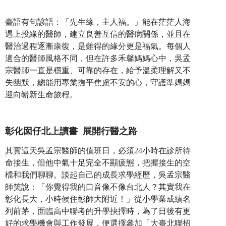
臺語有句諺語：「先生緣，主人福。」能在茫茫人海
遇上投緣的醫師，建立良善互信的醫病關係，並且在
醫治過程逐漸康復，是難得的緣分更是福氣。每個人
適合的醫師風格不同，但在許多禾馨媽媽心中，吳孟
宗醫師一直是穩重、可靠的存在，給予溫柔理解又不
失幽默，總能用專業撫平焦慮不安的心，守護準媽媽
迎向嶄新生命旅程。
彰化囡仔北上讀書 展開行醫之路
其實這天吳孟宗醫師的值班日，必須24小時在診所待
命接生，但他中氣十足完全不顯疲態，把握接生的空
檔和我們聊聊。談起自己的成長求學經歷，吳孟宗醫
師笑說：「你覺得我的口音像不像台北人？其實我在
彰化長大，小時候住彰師大附近！」從小學業成績名
列前茅，面臨高中聯考的升學抉擇時，為了日後有更
好的求學機會與工作發展，便選擇參加「大臺北聯招