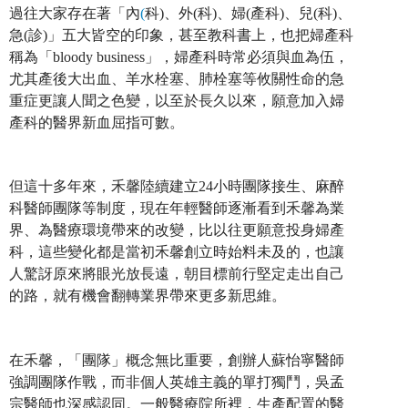
過往大家存在著「內
(
科)、外(科)、婦(產科)、兒(科)、
急(診)」五大皆空的印象，甚至教科書上，也把婦產科
稱為「bloody business」，婦產科時常必須與血為伍，
尤其產後大出血、羊水栓塞、肺栓塞等攸關性命的急
重症更讓人聞之色變，以至於長久以來，願意加入婦
產科的醫界新血屈指可數。
但這十多年來，禾馨陸續建立24小時團隊接生、麻醉
科醫師團隊等制度，現在年輕醫師逐漸看到禾馨為業
界、為醫療環境帶來的改變，比以往更願意投身婦產
科，這些變化都是當初禾馨創立時始料未及的，也讓
人驚訝原來將眼光放長遠，朝目標前行堅定走出自己
的路，就有機會翻轉業界帶來更多新思維。
在禾馨，「團隊」概念無比重要，創辦人蘇怡寧醫師
強調團隊作戰，而非個人英雄主義的單打獨鬥，吳孟
宗醫師也深感認同。一般醫療院所裡，生產配置的醫