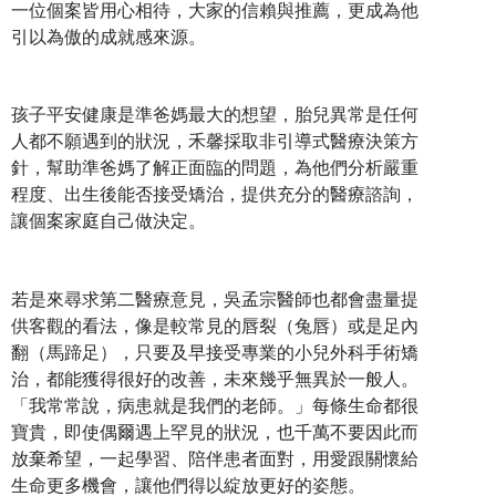
一位個案皆用心相待，大家的信賴與推薦，更成為他
引以為傲的成就感來源。
孩子平安健康是準爸媽最大的想望，胎兒異常是任何
人都不願遇到的狀況，禾馨採取非引導式醫療決策方
針，幫助準爸媽了解正面臨的問題，為他們分析嚴重
程度、出生後能否接受矯治，提供充分的醫療諮詢，
讓個案家庭自己做決定。
若是來尋求第二醫療意見，吳孟宗醫師也都會盡量提
供客觀的看法，像是較常見的唇裂（兔唇）或是足內
翻（馬蹄足），只要及早接受專業的小兒外科手術矯
治，都能獲得很好的改善，未來幾乎無異於一般人。
「我常常說，病患就是我們的老師。」每條生命都很
寶貴，即使偶爾遇上罕見的狀況，也千萬不要因此而
放棄希望，一起學習、陪伴患者面對，用愛跟關懷給
生命更多機會，讓他們得以綻放更好的姿態。