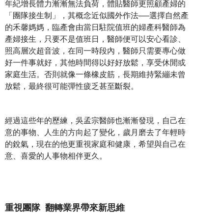
年紀增長體力漸漸無法負荷，體貼醫師更照顧產婦的
「團隊接生制」，其概念近似國外作法──選擇自然產
的禾馨媽媽，臨產會由當日駐院值班的婦產科醫師為
產婦接生，只要不是值班日，醫師便可以安心看診、
照高層次超音波，在同一時段內，醫師只需要專心做
好一件事就好，其他時間得以好好放鬆，享受休閒或
家庭生活。否則就像一條橡皮筋，長期維持緊繃未曾
放鬆，最終很可能彈性疲乏甚至斷裂。
經過這些年的歷練，吳孟宗醫師也漸漸發現，自己在
意的事物、人生的方向起了變化，歲月磨去了年輕時
的銳氣，現在的他更重視家庭和健康，希望與自己在
意、喜愛的人事物相伴更久。
重視團隊 翻轉業界帶來新思維