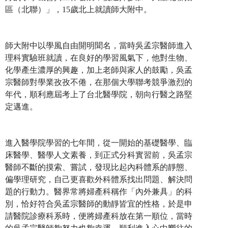
區（北聯）」，15歲北上就讀師大附中。
師大附中以學風自由開明聞名，當時吳孟宗醫師進入
理科實驗班就讀，在良好的學習風氣下，他對生物、
化學產生濃厚的興趣，加上老師與家人的鼓勵，吳孟
宗醫師對學業孜孜不倦，在那個大學聯考競爭激烈的
年代，順利應屆考上了台北醫學院，朝向行醫之路堅
定邁進。
進入醫學院學習的七年間，從一開始的基礎醫學、臨
床醫學、醫學人文素養，到正式分科實習前，吳孟宗
醫師不斷的摸索、嘗試，發現比起內科體系的靜態、
偏學理研究，自己更喜歡外科體系找出問題、解決問
題的行動力。醫界常將婦產科稱作「內外兼具」的科
別，恰好符合吳孟宗醫師的動靜皆宜的性格，於是申
請醫院診療科系時，便將婦產科放在第一順位，當時