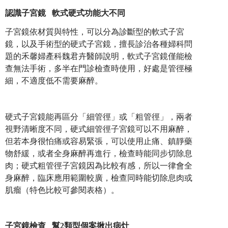
認識子宮鏡 軟式硬式功能大不同
子宮鏡依材質與特性，可以分為診斷型的軟式子宮
鏡，以及手術型的硬式子宮鏡，擅長診治各種婦科問
題的禾馨婦產科魏君卉醫師說明，軟式子宮鏡僅能檢
查無法手術，多半在門診檢查時使用，好處是管徑極
細，不適度低不需要麻醉。
硬式子宮鏡能再區分「細管徑」或「粗管徑」，兩者
視野清晰度不同，硬式細管徑子宮鏡可以不用麻醉，
但若本身很怕痛或容易緊張，可以使用止痛、鎮靜藥
物舒緩，或者全身麻醉再進行，檢查時能同步切除息
肉；硬式粗管徑子宮鏡因為比較有感，所以一律會全
身麻醉，臨床應用範圍較廣，檢查同時能切除息肉或
肌瘤（特色比較可參閱表格）。
子宮鏡檢查 幫2類型個案揪出病灶