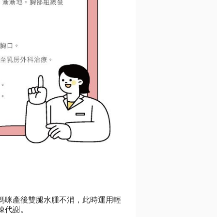
媽咪產後雙腿水腫不消，此時運用輕
陳代謝。