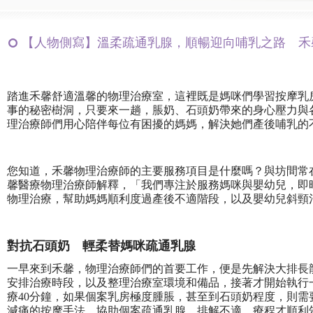
【人物側寫】溫柔疏通乳腺，順暢迎向哺乳之路 禾馨物理
踏進禾馨舒適溫馨的物理治療室，這裡既是媽咪們學習按摩乳
事的秘密樹洞，只要來一趟，脹奶、石頭奶帶來的身心壓力與
理治療師們用心陪伴每位有困擾的媽媽，解決她們產後哺乳的
您知道，禾馨物理治療師的主要服務項目是什麼嗎？與坊間常
馨醫療物理治療師解釋，「我們專注於服務媽咪與嬰幼兒，即
物理治療，幫助媽媽順利度過產後不適階段，以及嬰幼兒斜頸
對抗石頭奶 輕柔替媽咪疏通乳腺
一早來到禾馨，物理治療師們的首要工作，便是先解決大排長
安排治療時段，以及整理治療室環境和備品，接著才開始執行
療40分鐘，如果個案乳房極度腫脹，甚至到石頭奶程度，則
減痛的按摩手法，協助個案疏通乳腺、排解不適，療程才順利