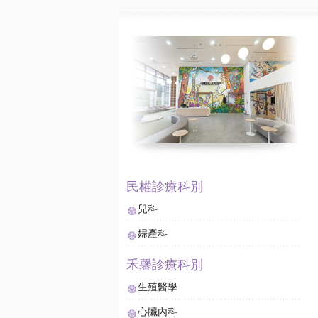
兒科
婦產科
生殖醫學
心臟內科