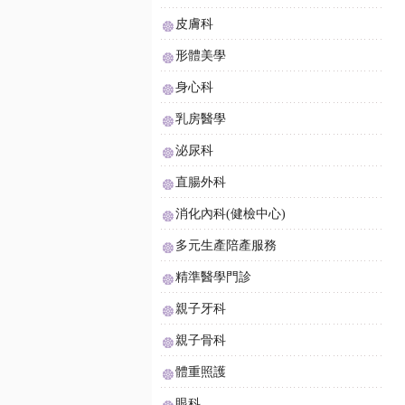
皮膚科
形體美學
身心科
乳房醫學
泌尿科
直腸外科
消化內科(健檢中心)
多元生產陪產服務
精準醫學門診
親子牙科
親子骨科
體重照護
眼科