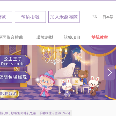
掛號
預約掛號
加入禾馨團隊
EN
日本語
平面影音推薦
環境房型
診療項目
雙親教室
乳腺，順暢迎向哺乳之路 禾馨物理治療師 (No.5)