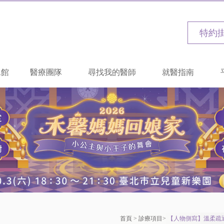
特約
二館
醫療團隊
尋找我的醫師
就醫指南
首頁
>
診療項目
>
【人物側寫】溫柔疏通