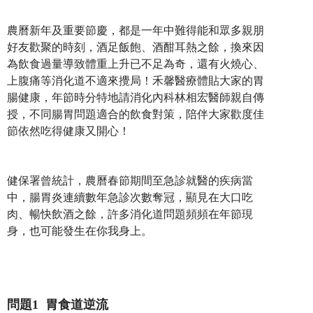
農曆新年及重要節慶，都是一年中難得能和眾多親朋
好友歡聚的時刻，酒足飯飽、酒酣耳熱之餘，換來因
為飲食過量導致體重上升已不足為奇，還有火燒心、
上腹痛等消化道不適來攪局！禾馨醫療體貼大家的胃
腸健康，年節時分特地請消化內科林相宏醫師親自傳
授，不同腸胃問題適合的飲食對策，陪伴大家歡度佳
節依然吃得健康又開心！
健保署曾統計，農曆春節期間至急診就醫的疾病當
中，腸胃炎連續數年急診次數奪冠，顯見在大口吃
肉、暢快飲酒之餘，許多消化道問題頻頻在年節現
身，也可能發生在你我身上。
問題1 胃食道逆流