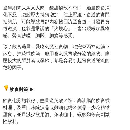
過年期間大魚又大肉、酸甜鹹辣不忌口，過量飲食消
化不及，腹腔壓力持續增加，往上壓迫下食道的賁門
括約肌，可能導致胃部內容物回流至食道，引發胃食
道逆流，也就是常說的「火燒心」，會出現喉頭異物
感、聲音沙啞、胸悶、胸痛等感受。
除了飲食過量，愛吃刺激性食物、吃完東西立刻躺下
休息、抽菸或飲酒、服用會刺激胃酸分泌的藥物、腹
壓較大的肥胖者或孕婦，都是容易引起胃食道逆流的
危險因子。
飲食對策
▶
飲食七分飽就好，盡量避免酸／辣／高油脂的飲食或
料理，及重口味醃漬品或難消化糯米製品，少吃精緻
甜食，並且減少飲用酒、茶或咖啡、碳酸類等高刺激
性飲料。