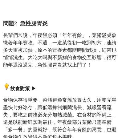
問題
2
急性腸胃炎
長輩們常說，年夜飯必須「年年有餘」，菜餚滿桌象
徵著年年豐收。不過，一道菜從初一吃到初六，連續
多天重複加熱，原本的營養素都隨時間減損，細菌也
悄悄滋生。大吃大喝與不新鮮的食物交互影響，很可
能年還沒過完，急性腸胃炎就找上門了！
飲食對策
▶
食物保存很重要，菜餚避免常溫放置太久，用餐完畢
盡快封好冰存，讓低溫抑制細菌滋長、減緩營養流
失，要吃之前務必充分加熱滅菌。在食材的準備上，
還是以能新鮮烹調最佳，年夜飯部分菜餚只需準備
「多一餐」的量就好，既符合年年有餘的寓意，也避
免食物久放變得不新鮮也不美味。