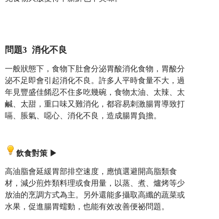
問題3 消化不良
一般狀態下，食物下肚會分泌胃酸消化食物，胃酸分
泌不足即會引起消化不良。許多人平時食量不大，過
年見豐盛佳餚忍不住多吃幾碗，食物太油、太辣、太
鹹、太甜，重口味又難消化，都容易刺激腸胃導致打
嗝、脹氣、噁心、消化不良，造成腸胃負擔。
飲食對策
▶
高油脂會延緩胃部排空速度，應慎選避開高脂類食
材，減少煎炸類料理或食用量，以蒸、煮、爐烤等少
放油的烹調方式為主。另外還能多攝取高纖的蔬菜或
水果，促進腸胃蠕動，也能有效改善便祕問題。