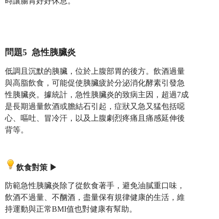
時讓腸胃好好休息。
問題5 急性胰臟炎
低調且沉默的胰臟，位於上腹部胃的後方。飲酒過量
與高脂飲食，可能促使胰臟疲於分泌消化酵素引發急
性胰臟炎。據統計，急性胰臟炎的致病主因，超過7成
是長期過量飲酒或膽結石引起，症狀又急又猛包括噁
心、嘔吐、冒冷汗，以及上腹劇烈疼痛且痛感延伸後
背等。
飲食對策
▶
防範急性胰臟炎除了從飲食著手，避免油膩重口味，
飲酒不過量、不酗酒，盡量保有規律健康的生活，維
持運動與正常BMI值也對健康有幫助。