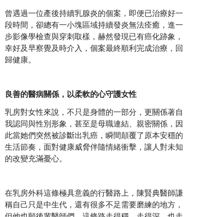
曾遇過一位產後持續乳腺炎的個案，即便已治療好一
段時間，卻總有一小塊區域持續發炎無法痊癒，進一
步影像學檢查與穿刺取樣，赫然發現已有癌化跡象，
幸好及早察覺及時介入，個案最終順利完成治療，回
歸健康。
良善的醫病關係，以柔軟的心守護女性
乳房對女性來說，不只是身體的一部分，更關係著自
我認同與性別形象，甚至是母職連結、親密關係，因
此當她們突然被診斷出乳癌，瞬間顛覆了原本安穩的
生活節奏，面對健康威脅伴隨情緒衝擊，讓人對未知
的改變充滿憂心。
在乳房外科這條極具意義的行醫路上，陳賢典醫師謙
稱自己只是中生代，還有很多不足需要磨練的地方，
但他也願後輩醫師們，這條路走得穩、走得深、也走