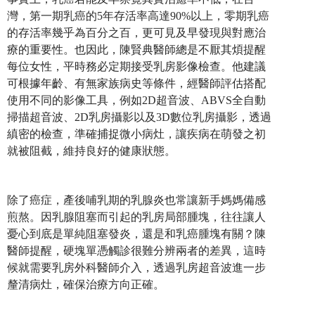
灣，第一期乳癌的5年存活率高達90%以上，零期乳癌
的存活率幾乎為百分之百，更可見及早發現與對應治
療的重要性。也因此，陳賢典醫師總是不厭其煩提醒
每位女性，平時務必定期接受乳房影像檢查。他建議
可根據年齡、有無家族病史等條件，經醫師評估搭配
使用不同的影像工具，例如2D超音波、ABVS全自動
掃描超音波、2D乳房攝影以及3D數位乳房攝影，透過
縝密的檢查，準確捕捉微小病灶，讓疾病在萌發之初
就被阻截，維持良好的健康狀態。
除了癌症，產後哺乳期的乳腺炎也常讓新手媽媽備感
煎熬。因乳腺阻塞而引起的乳房局部腫塊，往往讓人
憂心到底是單純阻塞發炎，還是和乳癌腫塊有關？陳
醫師提醒，硬塊單憑觸診很難分辨兩者的差異，這時
候就需要乳房外科醫師介入，透過乳房超音波進一步
釐清病灶，確保治療方向正確。