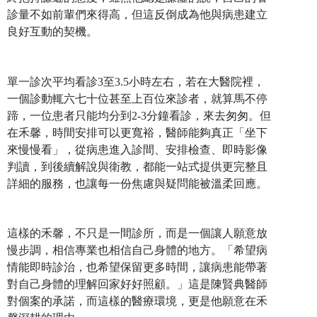
診量不如前輩們來得高，但這反倒成為他與病患建立
良好互動的契機。
單一診次平均看診3至3.5小時左右，若在大醫院裡，
一個診動輒六七十位甚至上百位來診者，就算馬不停
蹄，一位患者只能均分到2-3分鐘看診，來去匆匆。但
在禾馨，時間安排可以更寬裕，醫師能夠真正「坐下
來慢慢看」，從病患進入診間、安排檢查、即時影像
判讀，到後續解說與衛教，都能一站式提供更完整且
詳細的服務，也讓每一份焦慮與疑問能被溫柔回應。
這樣的禾馨，不只是一間診所，而是一個讓人願意放
慢步調，相信專業也相信自己身體的地方。「希望病
情能即時診治，也希望保留更多時間，讓病患能帶著
對自己身體的理解回家好好照顧。」這是陳賢典醫師
對個案的承諾，而這樣的醫療環境，更是他願意在禾