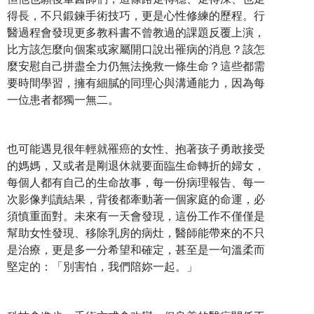
得長，不只鍛鍊手術技巧，更是心性修練的歷程。行
醫過程會發現更多教科書不曾教過的課題反覆上演，
比方該怎麼向個案或家屬開口說出罹病的消息？該怎
麼安慰自己拼盡全力仍無法挽救一條生命？這些都需
要時間學習，擁有細膩的同理心與溝通能力，因為每
一位患者都獨一無二。
也可能遇見很年輕就罹癌的女性、抱著孩子勇敢接受
的媽媽，又或者是剛退休就要面臨生命轉折的婦女，
每個人都有自己的生命故事，每一份病理報告、每一
次影像判讀結果，背後都牽動著一個家庭的命運，必
須慎重面對。未來有一天會發現，這份工作不僅僅是
幫助女性發現、移除乳房的病灶，醫師能帶來的不只
是治療，更是多一分希望和確定，甚至是一句溫柔而
堅定的：「別害怕，我們陪妳一起。」