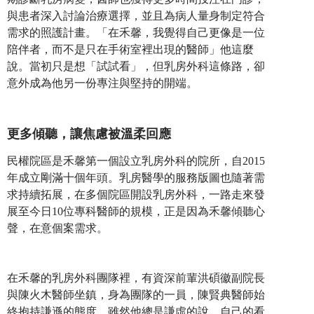
與患者深入討論治療選擇，並且為病人量身制定符合
需求的照護計畫。「在禾馨，我覺得自己更像是一位
陪伴者，而不是只在手術室裡出現的醫師」他這麼
說。當初只是想「試試看」，但乳房外科這條路，卻
意外成為他另一份專注與堅持的開端。
更多傾聽，讓
焦慮被溫柔回應
民權院區是禾馨第一個設立乳房外科的院所，自2015
年成立剛滿十個年頭。乳房醫學的服務版圖也隨著需
求持續拓展，在多個院區開設乳房外科，一路走來發
展至今日10位專科醫師的規模，正是因為禾馨傾聽心
聲，在意個案需求。
在禾馨的乳房外科團隊裡，有資深前輩洪碩徽副院長
與陳火木醫師坐鎮，身為團隊的一員，陳賢典醫師始
終抱持謙遜的態度，雖然他總是謙虛的說，自己的看