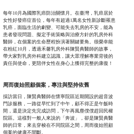
每年10月為國際乳癌防治關懷月。在臺灣，乳癌居於
女性好發癌症首位，每年有超過1萬名女性新診斷罹患
乳癌，面臨生活的劇變、可能失去乳房的不安，能為
患者發現問題、擬定手術策略與治療方針的乳房外科
醫師，在個案的生命歷程扮演著關鍵要角。很榮幸能
在粉紅10月，透過禾馨乳房外科陳賢典醫師的故事，
帶大家對乳房外科建立認識，讓大眾理解專業背後的
責任與使命，更陪伴女性在身心上獲得完整的康復！
周而復始照顧個案，專注與堅持依舊
採訪當日，陳賢典醫師在懷寧院區近期開設的超音波
門診服務，一路從早忙到了中午，顧不得正是午飯時
間，還是決定先完成訪問，下午再風塵僕僕趕回民權
院區。這樣對一般人來說的「奔波」，卻是陳賢典醫
師的日常，來去穿梭在不同院區之間，周而復始照顧
個案的健康不間斷。