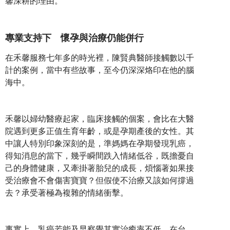
馨深耕的理由。
專業支持下 懷孕與治療仍能併行
在禾馨服務七年多的時光裡，陳賢典醫師接觸數以千
計的案例，當中有些故事，至今仍深深烙印在他的腦
海中。
禾馨以婦幼醫療起家，臨床接觸的個案，會比在大醫
院遇到更多正值生育年齡，或是孕期產後的女性。其
中讓人特別印象深刻的是，準媽媽在孕期發現乳癌，
得知消息的當下，幾乎瞬間跌入情緒低谷，既擔憂自
己的身體健康，又牽掛著胎兒的成長，煩惱著如果接
受治療會不會傷害寶寶？但假使不治療又該如何撐過
去？承受著極為複雜的情緒衝擊。
事實上，乳癌若能及早察覺其實治癒率不低，在台