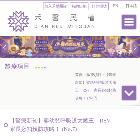
EN
日本語
加入禾馨團隊
特約掛號
預約掛號
首頁
>
診療項目
>
【醫療
新知】嬰幼兒呼吸道大魔
王—RSV 家長必知預防
攻略！ (No.7)
【醫療新知】嬰幼兒呼吸道大魔王—RSV
家長必知預防攻略！ (No.7)