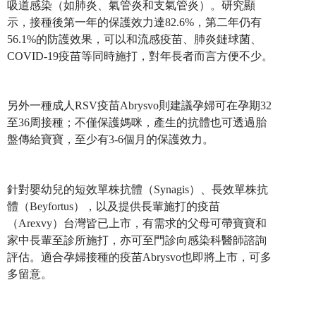
吸道感染（如肺炎、氣管炎和支氣管炎）。研究顯
示，接種後第一年的保護效力達82.6%，第二年仍有
56.1%的防護效果，可以和流感疫苗、肺炎鏈球菌、
COVID-19疫苗等同時施打，對年長者而言方便不少。
另外一種成人RSV疫苗Abrysvo則建議孕婦可在孕期32
至36周接種；不僅保護媽咪，產生的抗體也可透過胎
盤傳給寶寶，至少有3-6個月的保護效力。
針對嬰幼兒的短效單株抗體（Synagis）、長效單株抗
體（Beyfortus），以及提供長輩施打的疫苗
（Arexvy）台灣皆已上市，有需求的父母可帶寶寶和
家中長輩至診所施打，亦可至門診向感染科醫師諮詢
評估。適合孕婦接種的疫苗Abrysvo也即將上市，可多
多留意。