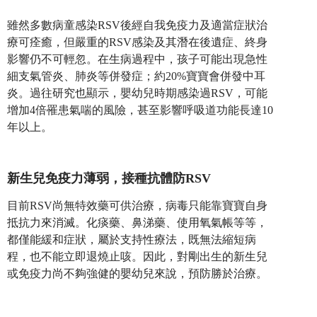
雖然多數病童感染RSV後經自我免疫力及適當症狀治
療可痊癒，但嚴重的RSV感染及其潛在後遺症、終身
影響仍不可輕忽。在生病過程中，孩子可能出現急性
細支氣管炎、肺炎等併發症；約20%寶寶會併發中耳
炎。過往研究也顯示，嬰幼兒時期感染過RSV，可能
增加4倍罹患氣喘的風險，甚至影響呼吸道功能長達10
年以上。
新生兒免疫力薄弱，接種抗體防RSV
目前RSV尚無特效藥可供治療，病毒只能靠寶寶自身
抵抗力來消滅。化痰藥、鼻涕藥、使用氧氣帳等等，
都僅能緩和症狀，屬於支持性療法，既無法縮短病
程，也不能立即退燒止咳。因此，對剛出生的新生兒
或免疫力尚不夠強健的嬰幼兒來說，預防勝於治療。