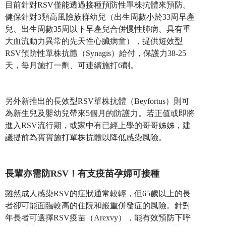
目前針對RSV僅能透過接種預防性單株抗體來預防。
健保針對3類高風險族群幼兒（出生周數小於33周早產
兒、出生周數35周以下早產兒合併慢性肺病、具有重
大血流動力異常的先天性心臟病童），提供短效型
RSV預防性單株抗體（Synagis）給付，保護力38-25
天，每月施打一劑、可連續施打6劑。
另外新推出的長效型RSV單株抗體（Beyfortus）則可
為新生兒及嬰幼兒帶來5個月的防護力。若正值或即將
進入RSV流行期，或家中有已經上學的哥哥姊姊，建
議提前為寶寶施打單株抗體以降低感染風險。
長輩亦需防RSV！有支疫苗孕婦可接種
雖然成人感染RSV的症狀通常較輕，但65歲以上的長
者卻可能面臨較高的住院和嚴重併發症的風險。針對
年長者可選擇RSV疫苗（Arexvy），能有效預防下呼