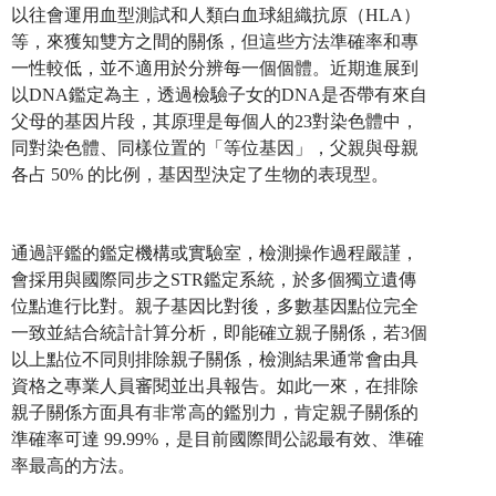
以往會運用血型測試和人類白血球組織抗原（HLA）
等，來獲知雙方之間的關係，但這些方法準確率和專
一性較低，並不適用於分辨每一個個體。近期進展到
以DNA鑑定為主，透過檢驗子女的DNA是否帶有來自
父母的基因片段，其原理是每個人的23對染色體中，
同對染色體、同樣位置的「等位基因」，父親與母親
各占 50% 的比例，基因型決定了生物的表現型。
通過評鑑的鑑定機構或實驗室，檢測操作過程嚴謹，
會採用與國際同步之STR鑑定系統，於多個獨立遺傳
位點進行比對。親子基因比對後，多數基因點位完全
一致並結合統計計算分析，即能確立親子關係，若3個
以上點位不同則排除親子關係，檢測結果通常會由具
資格之專業人員審閱並出具報告。如此一來，在排除
親子關係方面具有非常高的鑑別力，肯定親子關係的
準確率可達 99.99%，是目前國際間公認最有效、準確
率最高的方法。