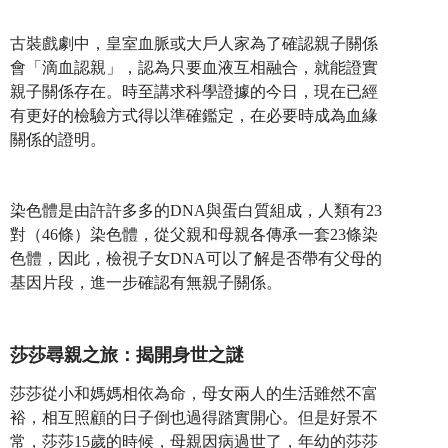
古裝戲劇中，皇室血脈或大戶人家為了確認親子關係
會「滴血認親」，認為只要血液互相融合，就能證實
親子關係存在。時至講求科學證據的今日，現在已經
有更好的檢驗方式得以準確鑑定，在必要時成為血緣
關係的證明。
染色體是由許許多多的DNA與蛋白質組成，人類有23
對（46條）染色體，從父親和母親各傳承一套23條染
色體，因此，檢視子女DNA可以了解是否帶有父母的
基因片段，進一步確認有無親子關係。
莎莎尋親之旅：揭開身世之謎
莎莎從小和媽媽相依為命，母女兩人的生活雖然不富
裕，相互照顧的日子倒也過得踏實開心。但是好景不
常，莎莎15歲的時候，母親因病過世了，年幼的莎莎