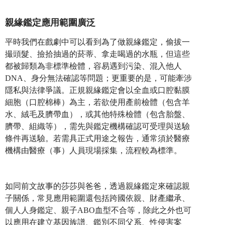
親緣鑑定應用範圍廣泛
平時我們在戲劇中可以看到為了做親緣鑑定，偷拔一
撮頭髮、撿拾抽過的菸蒂、拿走喝過的水瓶，但這些
都被歸類為非標準檢體，容易遇到污染、混入他人
DNA、身分無法確認等問題；更重要的是，可能牽涉
隱私與法律爭議。正規親緣鑑定會以全血或口腔黏膜
細胞（口腔棉棒）為主，若欲使用產前檢體（包含羊
水、絨毛及臍帶血），或其他特殊檢體（包含胎盤、
臍帶、組織等），需先與鑑定機構確認可受理與送驗
條件再送驗。若需具正式用途之報告，通常須於醫療
機構由醫療（事）人員現場採集，流程較為標準。
如同前文故事的莎莎與爸爸，透過親緣鑑定來確認親
子關係，常見應用範圍還包括跨國依親、財產繼承、
個人人身鑑定、親子ABO血型不合等，除此之外也可
以應用在建立基因族譜、鑑別不同父系、性侵害案