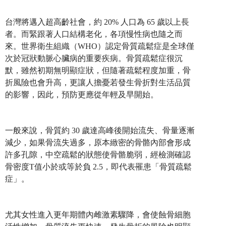
台灣將邁入超高齡社會，約 20% 人口為 65 歲以上長
者。而緊跟著人口結構老化，各項慢性病也隨之而
來。世界衛生組織（WHO）認定骨質疏鬆症是全球僅
次於冠狀動脈心臟病的重要疾病。骨質疏鬆症很沉
默，雖然初期無明顯症狀，但隨著疏鬆程度加重，骨
折風險也會升高，更讓人擔憂若發生骨折對生活品質
的影響，因此，預防更應從年輕及早開始。
一般來說，骨質約 30 歲達高峰後開始流失、骨量逐漸
減少，如果骨流失過多，原本緻密的骨骼內部會形成
許多孔隙，中空疏鬆的狀態使骨骼脆弱，經檢測確認
骨密度T值小於或等於負 2.5，即代表罹患「骨質疏鬆
症」。
尤其女性進入更年期體內雌激素驟降，會使蝕骨細胞