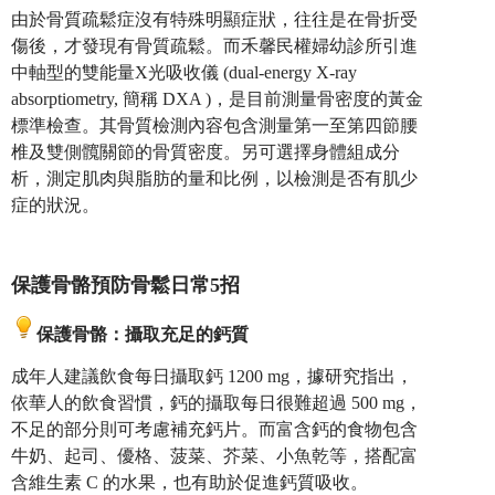
由於骨質疏鬆症沒有特殊明顯症狀，往往是在骨折受
傷後，才發現有骨質疏鬆。而禾馨民權婦幼診所引進
中軸型的雙能量X光吸收儀 (dual-energy X-ray
absorptiometry, 簡稱 DXA )，是目前測量骨密度的黃金
標準檢查。其骨質檢測內容包含測量第一至第四節腰
椎及雙側髖關節的骨質密度。另可選擇身體組成分
析，測定肌肉與脂肪的量和比例，以檢測是否有肌少
症的狀況。
保護骨骼預防骨鬆日常5
招
保護骨骼：攝取充足的鈣質
成年人建議飲食每日攝取鈣 1200 mg，據研究指出，
依華人的飲食習慣，鈣的攝取每日很難超過 500 mg，
不足的部分則可考慮補充鈣片。而富含鈣的食物包含
牛奶、起司、優格、菠菜、芥菜、小魚乾等，搭配富
含維生素 C 的水果，也有助於促進鈣質吸收。