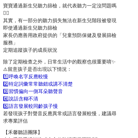
寶寶通過新生兒聽力篩檢，就代表聽力一定沒問題嗎
👂🏻
其實，有一部分的聽力損失無法在新生兒階段被發現
即使通過新生兒聽力篩檢
家長仍應善用政府提供的「兒童預防保健及發展篩檢
服務」
定期追蹤孩子的成長狀況
除了定期檢查之外，日常生活中的觀察也很重要唷✨
⚠️留意孩子是否出現以下情況：
1️⃣呼喚名字反應較慢
2️⃣特定詞彙常常聽錯或講不清楚
3️⃣習慣偏向一側耳朵聽聲音
4️⃣說話含糊不清
5️⃣語言發展較同齡孩子慢
若發現孩子對聲音反應異常或語言發展較慢，建議尋
求專業評估
【禾馨聽語團隊】