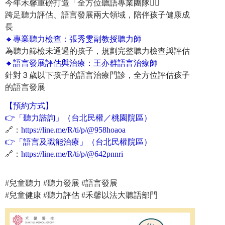
今年禾馨重磅打造「全方位聽語專業團隊👂🏻
跨足聽力評估、語言發展兩大領域，陪伴孩子健康成
長
🔹專業聽力檢查：
張秀雯副教授聽力師
為聽力篩檢未通過的孩子，規劃完整聽力檢查與評估
🔹語言發展評估與治療：
王亦群語言治療師
針對３歲以下孩子的語言治療門診，全方位評估孩子
的語言發展
【預約方式】
👉「聽力諮詢」（台北民權／桃園院區）
🔗：
https://line.me/R/ti/p/@958hoaoa
👉「語言及職能治療」（台北民權院區）
🔗：
https://line.me/R/ti/p/@642pnnri
#兒童聽力 #聽力發展 #語言發展
#兒童健康 #聽力評估 #禾馨以法大聽語部門