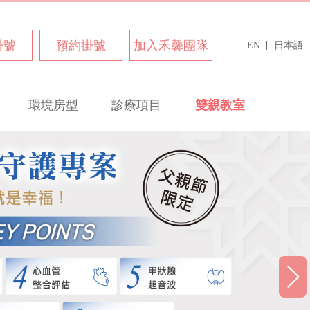
掛號
預約掛號
加入禾馨團隊
EN
日本語
環境房型
診療項目
雙親教室