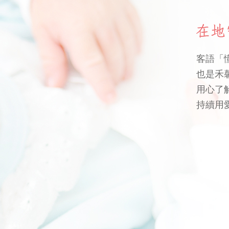
客語「
也是禾
用心了
持續用