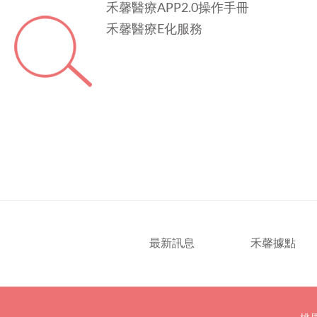
禾馨醫療APP2.0操作手冊
禾馨醫療E化服務
最新訊息
禾馨據點