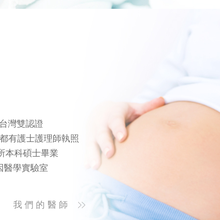
及台灣雙認證
%都有護士護理師執照
所本科碩士畢業
因醫學實驗室
我們的醫師