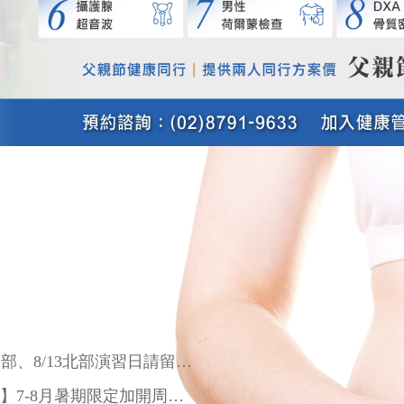
115/08/03 【重要提醒】8/10中部、8/13北部演習日請留意來診時間
115/06/22【桃園兒科成長門診】7-8月暑期限定加開周一早診