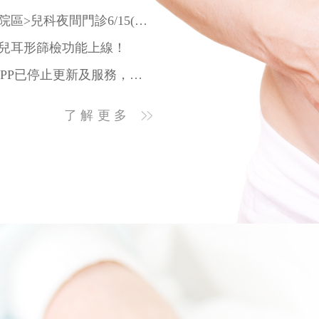
115/06/10 【夜間門診】<民權院區>兒科夜間門診6/15(一)開診
】新生兒耳形篩檢功能上線！
115/01/23 【資安通知】舊版APP已停止更新及服務，為確保個資及網路安全請立即刪除
115/01/27【新生兒聽力門診】「禾馨以法大聽語部門」正式成立
了解更多
115/01/16 【門診異動】直腸外科、血管外科加開桃園門診時段
】子宮頸抹片+HPV篩檢