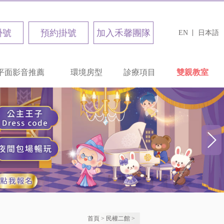
掛號
預約掛號
加入禾馨團隊
EN
日本語
平面影音推薦
環境房型
診療項目
雙親教室
首頁
>
民權二館
>