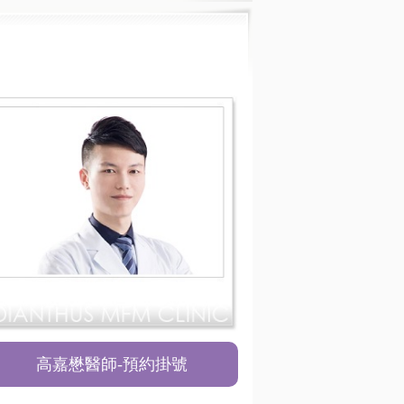
高嘉懋醫師-預約掛號