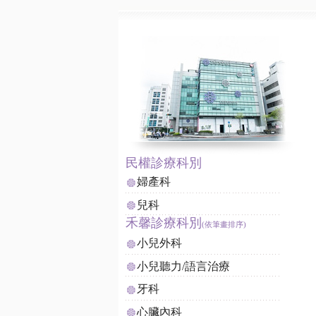
民權診療科別
婦產科
兒科
禾馨診療科別
小兒外科
小兒聽力/語言治療
牙科
心臟內科