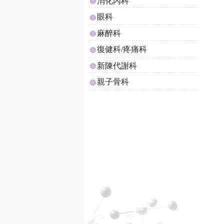
消化內科
眼科
麻醉科
復健科/疼痛科
新陳代謝科
親子骨科