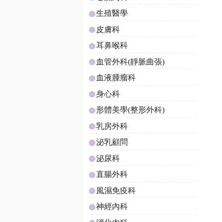
生殖醫學
皮膚科
耳鼻喉科
血管外科(靜脈曲張)
血液腫瘤科
身心科
形體美學(整形外科)
乳房外科
泌乳顧問
泌尿科
直腸外科
風濕免疫科
神經內科