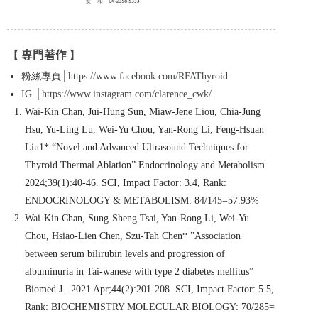
【 專門著作 】
粉絲專頁│
https://www.facebook.com/RFAThyroid
IG │
https://www.instagram.com/clarence_cwk/
Wai-Kin Chan, Jui-Hung Sun, Miaw-Jene Liou, Chia-Jung
Hsu, Yu-Ling Lu, Wei-Yu Chou, Yan-Rong Li, Feng-Hsuan
Liu1* “Novel and Advanced Ultrasound Techniques for
Thyroid Thermal Ablation” Endocrinology and Metabolism
2024;39(1):40-46. SCI, Impact Factor: 3.4, Rank:
ENDOCRINOLOGY & METABOLISM: 84/145=57.93%
Wai-Kin Chan, Sung-Sheng Tsai, Yan-Rong Li, Wei-Yu
Chou, Hsiao-Lien Chen, Szu-Tah Chen* ”Association
between serum bilirubin levels and progression of
albuminuria in Tai-wanese with type 2 diabetes mellitus”
Biomed J . 2021 Apr;44(2):201-208. SCI, Impact Factor: 5.5,
Rank: BIOCHEMISTRY MOLECULAR BIOLOGY: 70/285=