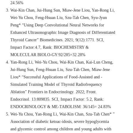
24.56%
Wai-Kin Chan, Jui-Hung Sun, Miaw-Jene Liou, Yan-Rong Li,
Wei-Yu Chou, Feng-Hsuan Liu, Szu-Tah Chen, Syu-Jyun
Peng* “Using Deep Convolutional Neural Networks for
Enhanced Ultrasonographic Image Diagnosis of Differentiated
Thyroid Cancer” Biomedicines. 2021; 9(12):1771. SCI,
Impact Factor:4.7, Rank: BIOCHEMISTRY &
MOLECULAR BIOLO-GY:92/285=32.28%
Yan-Rong Li, Wei-Yu Chou, Wai-Kin Chan, Kai-Lun Cheng,
Jui-Hung Sun, Feng-Hsuan Liu, Szu-Tah Chen, Miaw-Jene
Liou* “Successful Applications of Food-Assisted and -
Simulated Training Model of Thyroid Radiofrequency
Ablation” Frontiers in Endocrinology. 2022; Front.
Endocrinol. 13:809835. SCI, Impact Factor: 5.2, Rank:
ENDOCRINOLOGY & ME-TABOLISM: 36/145= 24.83%
Wei-Yu Chou, Yan-Rong Li, Wai-Kin Chan, Szu-Tah Chen* ”
Association of diabetic ketoac-idosis, severe hypoglycemia
and glycemic control among children and young adults with